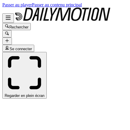
Passer au player
Passer au contenu principal
Rechercher
Se connecter
Regarder en plein écran