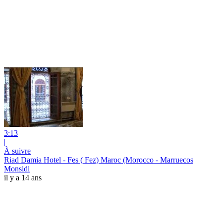
3:13
|
À suivre
Riad Damia Hotel - Fes ( Fez) Maroc (Morocco - Marruecos
Monsidi
il y a 14 ans