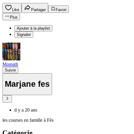
Like
Partager
Favori
Plus
Ajouter à la playlist
Signaler
Monsidi
Suivre
Marjane fes
il y a 20 ans
les courses en famille à Fès
Catégorie