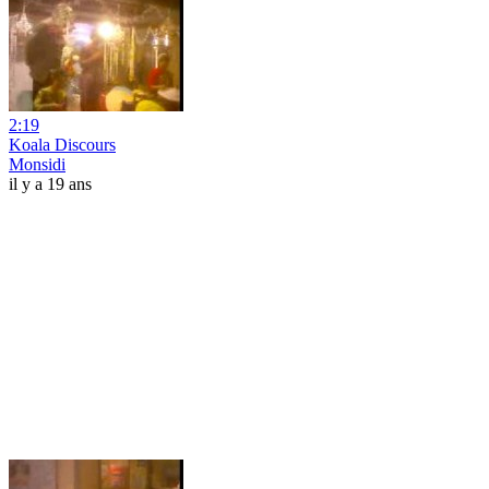
2:19
Koala Discours
Monsidi
il y a 19 ans