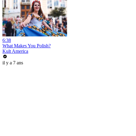
6:38
What Makes You Polish?
Kult America
il y a 7 ans