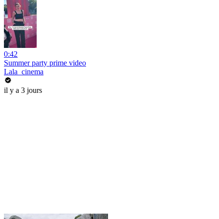
0:42
Summer party prime video
Lala_cinema
il y a 3 jours