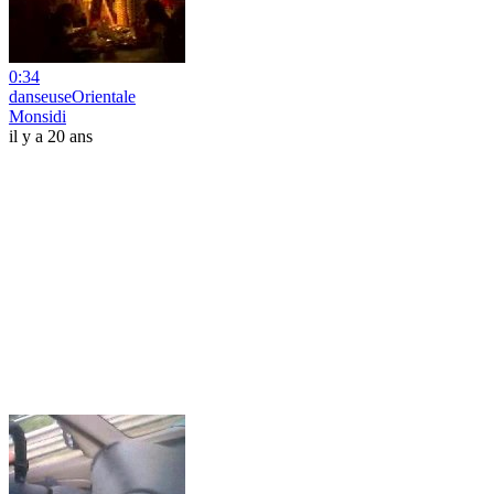
0:34
danseuseOrientale
Monsidi
il y a 20 ans