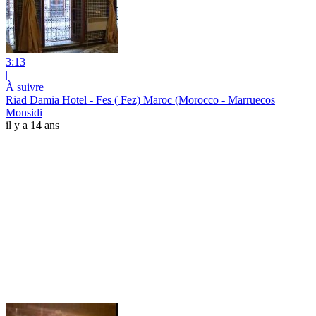
3:13
|
À suivre
Riad Damia Hotel - Fes ( Fez) Maroc (Morocco - Marruecos
Monsidi
il y a 14 ans