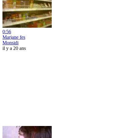
0:56
Marjane fes
Monsidi
il y a 20 ans