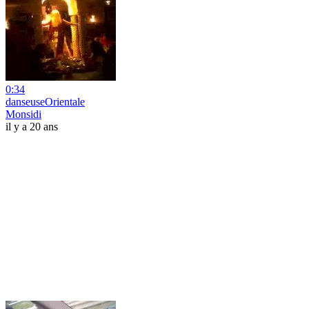
0:34
danseuseOrientale
Monsidi
il y a 20 ans