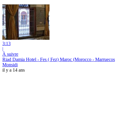
3:13
|
À suivre
Riad Damia Hotel - Fes ( Fez) Maroc (Morocco - Marruecos
Monsidi
il y a 14 ans