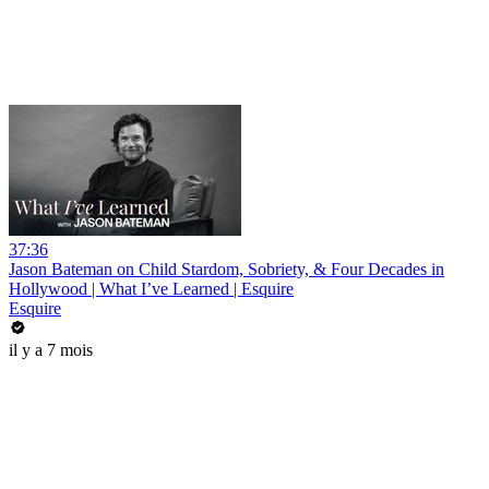
37:36
Jason Bateman on Child Stardom, Sobriety, & Four Decades in
Hollywood | What I’ve Learned | Esquire
Esquire
il y a 7 mois