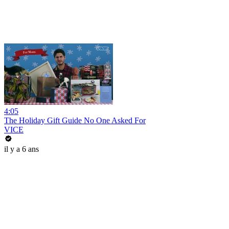
4:05
The Holiday Gift Guide No One Asked For
VICE
il y a 6 ans