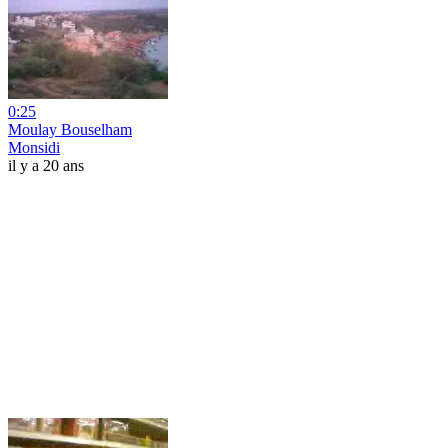
0:25
Moulay Bouselham
Monsidi
il y a 20 ans