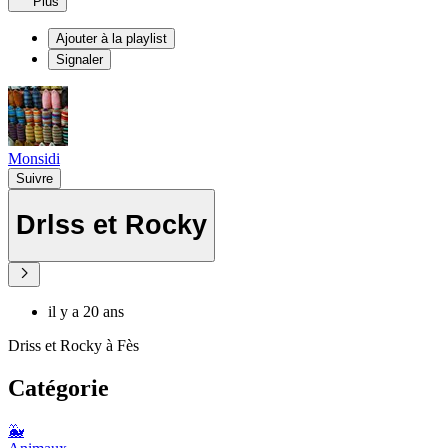
Plus
Ajouter à la playlist
Signaler
Monsidi
Suivre
Drlss et Rocky
il y a 20 ans
Driss et Rocky à Fès
Catégorie
🐳