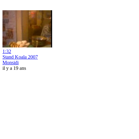
1:32
Stand Koala 2007
Monsidi
il y a 19 ans