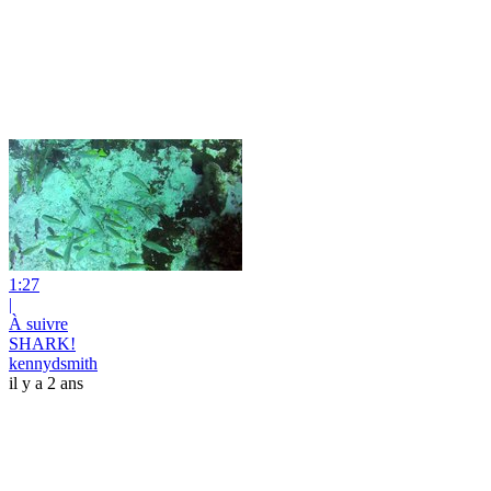
1:27
|
À suivre
SHARK!
kennydsmith
il y a 2 ans