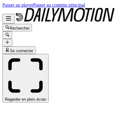
Passer au player
Passer au contenu principal
Rechercher
Se connecter
Regarder en plein écran