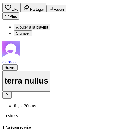
Like
Partager
Favori
Plus
Ajouter à la playlist
Signaler
elcroco
Suivre
terra nullus
il y a 20 ans
no stress .
Catégorie