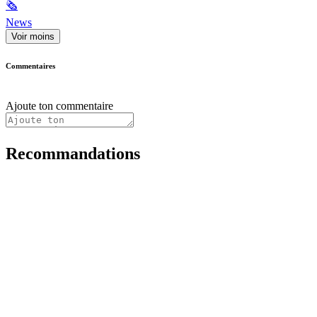
🗞
News
Voir moins
Commentaires
Ajoute ton commentaire
Recommandations