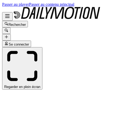
Passer au player
Passer au contenu principal
Rechercher
Se connecter
Regarder en plein écran