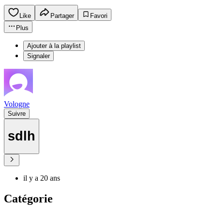
Like
Partager
Favori
Plus
Ajouter à la playlist
Signaler
Vologne
Suivre
sdlh
il y a 20 ans
Catégorie