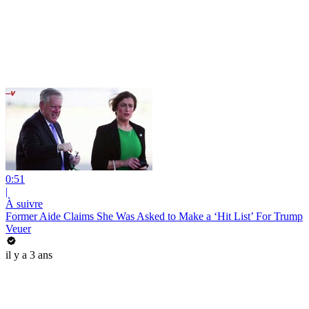
0:51
|
À suivre
Former Aide Claims She Was Asked to Make a ‘Hit List’ For Trump
Veuer
il y a 3 ans