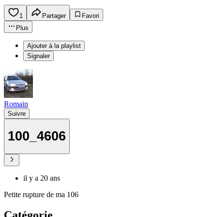
1
Partager
Favori
Plus
Ajouter à la playlist
Signaler
Romain
Suivre
100_4606
il y a 20 ans
Petite rupture de ma 106
Catégorie