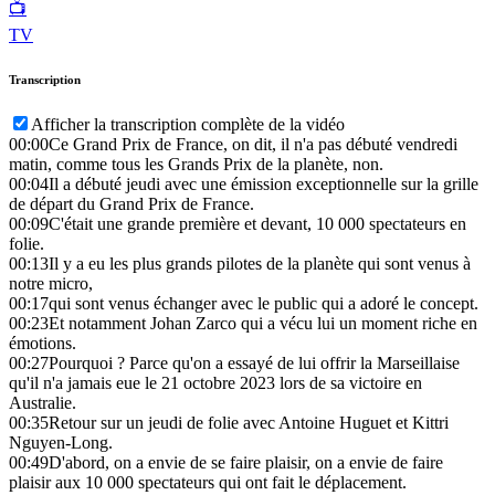
📺
TV
Transcription
Afficher la transcription complète de la vidéo
00:00
Ce Grand Prix de France, on dit, il n'a pas débuté vendredi
matin, comme tous les Grands Prix de la planète, non.
00:04
Il a débuté jeudi avec une émission exceptionnelle sur la grille
de départ du Grand Prix de France.
00:09
C'était une grande première et devant, 10 000 spectateurs en
folie.
00:13
Il y a eu les plus grands pilotes de la planète qui sont venus à
notre micro,
00:17
qui sont venus échanger avec le public qui a adoré le concept.
00:23
Et notamment Johan Zarco qui a vécu lui un moment riche en
émotions.
00:27
Pourquoi ? Parce qu'on a essayé de lui offrir la Marseillaise
qu'il n'a jamais eue le 21 octobre 2023 lors de sa victoire en
Australie.
00:35
Retour sur un jeudi de folie avec Antoine Huguet et Kittri
Nguyen-Long.
00:49
D'abord, on a envie de se faire plaisir, on a envie de faire
plaisir aux 10 000 spectateurs qui ont fait le déplacement.