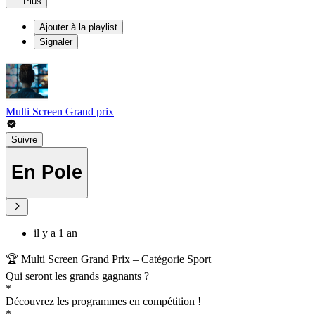
Plus
Ajouter à la playlist
Signaler
Multi Screen Grand prix
Suivre
En Pole
il y a 1 an
🏆 Multi Screen Grand Prix – Catégorie Sport
Qui seront les grands gagnants ?
*
Découvrez les programmes en compétition !
*