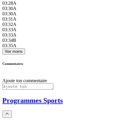
03:28
A
03:30
A
03:30
A
03:31
A
03:32
A
03:33
A
03:33
A
03:34
B
03:35
A
Voir moins
Commentaires
Ajoute ton commentaire
Programmes Sports