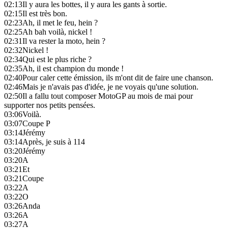
02:13
Il y aura les bottes, il y aura les gants à sortie.
02:15
Il est très bon.
02:23
Ah, il met le feu, hein ?
02:25
Ah bah voilà, nickel !
02:31
Il va rester la moto, hein ?
02:32
Nickel !
02:34
Qui est le plus riche ?
02:35
Ah, il est champion du monde !
02:40
Pour caler cette émission, ils m'ont dit de faire une chanson.
02:46
Mais je n'avais pas d'idée, je ne voyais qu'une solution.
02:50
Il a fallu tout composer MotoGP au mois de mai pour
supporter nos petits pensées.
03:06
Voilà.
03:07
Coupe P
03:14
Jérémy
03:14
Après, je suis à 114
03:20
Jérémy
03:20
A
03:21
Et
03:21
Coupe
03:22
A
03:22
O
03:26
Anda
03:26
A
03:27
A