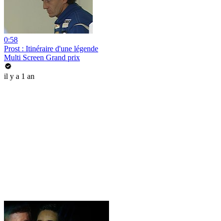
0:58
Prost : Itinéraire d'une légende
Multi Screen Grand prix
il y a 1 an