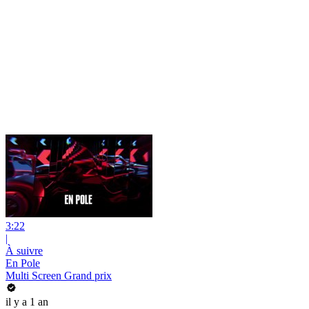
3:22
|
À suivre
En Pole
Multi Screen Grand prix
il y a 1 an