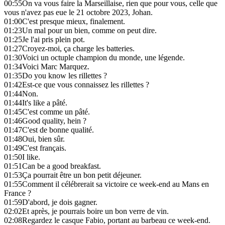
00:55
On va vous faire la Marseillaise, rien que pour vous, celle que
vous n'avez pas eue le 21 octobre 2023, Johan.
01:00
C'est presque mieux, finalement.
01:23
Un mal pour un bien, comme on peut dire.
01:25
Je l'ai pris plein pot.
01:27
Croyez-moi, ça charge les batteries.
01:30
Voici un octuple champion du monde, une légende.
01:34
Voici Marc Marquez.
01:35
Do you know les rillettes ?
01:42
Est-ce que vous connaissez les rillettes ?
01:44
Non.
01:44
It's like a pâté.
01:45
C'est comme un pâté.
01:46
Good quality, hein ?
01:47
C'est de bonne qualité.
01:48
Oui, bien sûr.
01:49
C'est français.
01:50
I like.
01:51
Can be a good breakfast.
01:53
Ça pourrait être un bon petit déjeuner.
01:55
Comment il célébrerait sa victoire ce week-end au Mans en
France ?
01:59
D'abord, je dois gagner.
02:02
Et après, je pourrais boire un bon verre de vin.
02:08
Regardez le casque Fabio, portant au barbeau ce week-end.