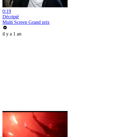
0:19
Décripté
Multi Screen Grand prix
il y a 1 an