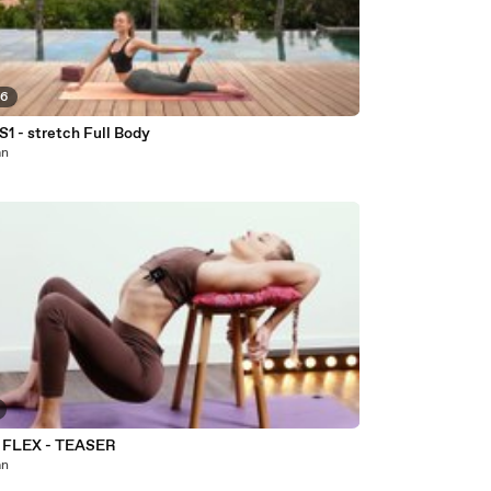
46
S1 - stretch Full Body
an
& FLEX - TEASER
an