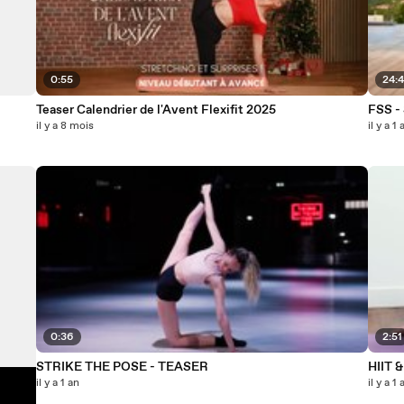
0:55
24:
Teaser Calendrier de l'Avent Flexifit 2025
FSS - 
il y a 8 mois
il y a 1 
0:36
2:51
STRIKE THE POSE - TEASER
HIIT 
il y a 1 an
il y a 1 