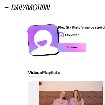
Passer au contenu principal
Flexifit - Plateforme de stretc
1
follower
Suivre
Vidéos
Playlists