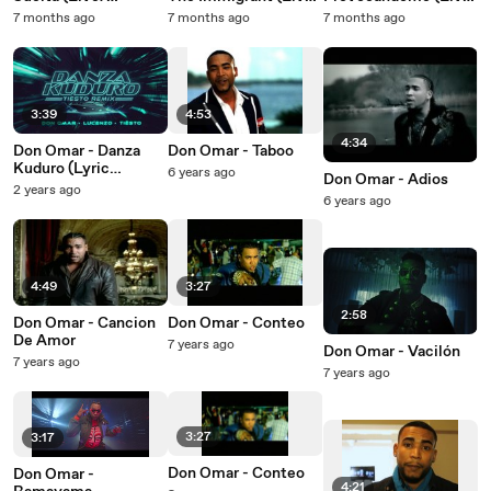
Visualizer)
Visualizer)
Visualizer)
7 months ago
7 months ago
7 months ago
3:39
4:53
4:34
Don Omar - Danza
Don Omar - Taboo
Kuduro (Lyric
6 years ago
Don Omar - Adios
Video/Tiësto Remix)
2 years ago
6 years ago
4:49
3:27
2:58
Don Omar - Cancion
Don Omar - Conteo
De Amor
7 years ago
Don Omar - Vacilón
7 years ago
7 years ago
3:27
3:17
Don Omar - Conteo
Don Omar -
4:21