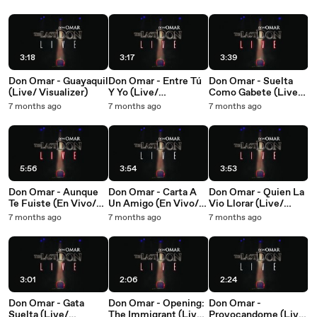
3:18
3:17
3:39
Don Omar - Guayaquil
Don Omar - Entre Tú
Don Omar - Suelta
(Live/ Visualizer)
Y Yo (Live/
Como Gabete (Live/
Visualizer)
Visualizer)
7 months ago
7 months ago
7 months ago
5:56
3:54
3:53
Don Omar - Aunque
Don Omar - Carta A
Don Omar - Quien La
Te Fuiste (En Vivo/
Un Amigo (En Vivo/
Vio Llorar (Live/
Visualizer)
Visualizer)
Visualizer)
7 months ago
7 months ago
7 months ago
3:01
2:06
2:24
Don Omar - Gata
Don Omar - Opening:
Don Omar -
Suelta (Live/
The Immigrant (Live/
Provocandome (Live/