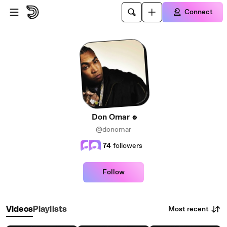
Skip to main content
Connect
Don Omar
@donomar
74
followers
Follow
Most recent
Videos
Playlists