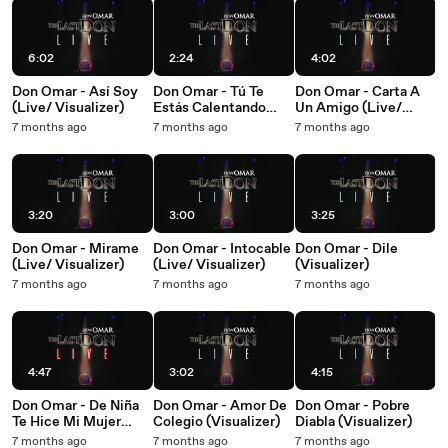
6:02
2:24
4:02
Don Omar - Así Soy
Don Omar - Tú Te
Don Omar - Carta A
(Live/ Visualizer)
Estás Calentando
Un Amigo (Live/
(Live/ Visualizer)
Salsa Version/
7 months ago
7 months ago
7 months ago
Visualizer)
3:20
3:00
3:25
Don Omar - Mirame
Don Omar - Intocable
Don Omar - Dile
(Live/ Visualizer)
(Live/ Visualizer)
(Visualizer)
7 months ago
7 months ago
7 months ago
4:47
3:02
4:15
Don Omar - De Niña
Don Omar - Amor De
Don Omar - Pobre
Te Hice Mi Mujer
Colegio (Visualizer)
Diabla (Visualizer)
(Live/ Visualizer)
7 months ago
7 months ago
7 months ago