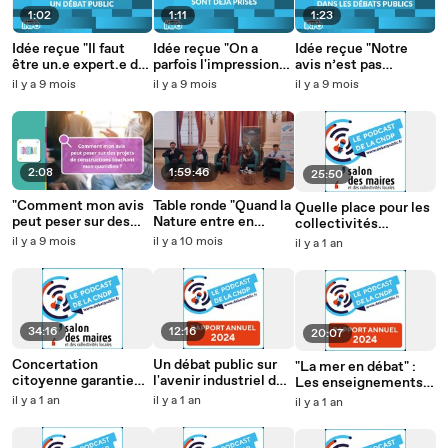
1:02
1:11
1:23
Idée reçue "Il faut
Idée reçue "On a
Idée reçue "Notre
être un.e expert.e du
parfois l'impression
avis n’est pas
sujet pour participer à
que les décisions
vraiment pris en
il y a 9 mois
il y a 9 mois
il y a 9 mois
un débat public" - La
sont déjà prises" - La
compte dans les
Minute Info CNDP x
Minute Info CNDP x
débats publics" - La
INC
INC
Minute Info CNDP x
INC
2:08
1:59:46
25:50
"Comment mon avis
Table ronde "Quand la
Quelle place pour les
peut peser sur des
Nature entre en
collectivités
projets de
démocratie :
territoriales dans la
il y a 9 mois
il y a 10 mois
il y a 1 an
constructions
nouveaux droits,
planification
touchant mon
nouveaux communs"
écologique ?
quotidien ?"
Consomag CNDP x
INC
34:16
12:16
20:07
Concertation
Un débat public sur
"La mer en débat" :
citoyenne garantie
l'avenir industriel du
Les enseignements
par la CNDP : le cas
territoire Fos-Étang
du débat public sur la
il y a 1 an
il y a 1 an
il y a 1 an
de l’incinérateur de
de Berre
mer, le littoral et
Toulouse-Mirail
l'éolien en mer