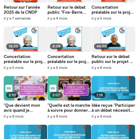
Retour sur l'année
Retour sur le débat
Concertation
2025 de la CNDP
public "Fos-Berre
préalable sur le projet
Provence, un avenir
Rhône Décarbonation
il y a 7 semaines
il y a 4 mois
il y a 5 mois
industriel en débat"
(2/3) : "débattre du
fond", les enjeux de la
concertation
18:20
6:08
44:00
Concertation
Concertation
Retour sur le débat
préalable sur le projet
préalable sur le projet
public sur le projet de
Rhône Décarbonation
Rhône Décarbonation
nouveaux réacteurs
il y a 5 mois
il y a 5 mois
il y a 6 mois
(3/3) : l’information,
(1/3) : présentation du
nucléaires dans le
la participation et la
projet
Bugey
restitution
2:10
2:07
1:16
"Que devient mon
"Quelle est la marche
Idée reçue "Participer
avis quand je
à suivre pour donner
à un débat nécessite
participe à un débat
mon avis sur des
trop de temps" - La
il y a 9 mois
il y a 9 mois
il y a 9 mois
sur un projet
projets impactant
Minute Info CNDP x
touchant à mon cadre
mon quotidien ?"
INC
de vie ?" Consomag
Consomag CNDP x
CNDP x INC
INC