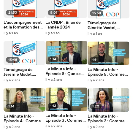
21:53
9:01
15:58
L'accompagnement
La CNDP : Bilan de
Témoignage de
et la formation des
l'année 2024
Ginette Vastel,
garant.e.s au service
membre de la CNDP
il y a 1 an
il y a 1 an
il y a 1 an
de l'information et la
participation
1:14
15:46
1:11
La Minute Info -
Témoignage de
La Minute Info -
Épisode 6 : Que se
Jérémie Godet,
Épisode 5 : Comment
passe-t-il après un
membre de la CNDP
s'organise la
il y a 2 ans
il y a 2 ans
il y a 2 ans
débat public ?
participation à un
débat public ?
1:13
1:14
1:20
La Minute Info -
La Minute Info -
La Minute Info -
Épisode 3 : Comment
Épisode 4 : Comment
Épisode 2 : Comment
se prépare un débat
s'informer sur un
se décide un débat
il y a 2 ans
il y a 2 ans
il y a 2 ans
public ?
débat public ?
public ?