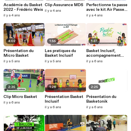
Académie du Basket
Clip Assurance MDS
Perfectionne ta passe
2022 - Frédéric Weis
avec le kit Air Passe
il y a 4 ans
de la FFBB
il y a 4 ans
il y a 4 ans
4:02
1:55
1:27
Présentation du
Les pratiques du
Basket Inclusif,
Micro Basket
Basket Inclusif
accompagnement
fédéral
il y a 5 ans
il y a 5 ans
il y a 6 ans
2:35
1:26
2:25
Clip Micro Basket
Présentation Basket
Présentation du
Inclusif
Basketonik
il y a 6 ans
il y a 6 ans
il y a 6 ans