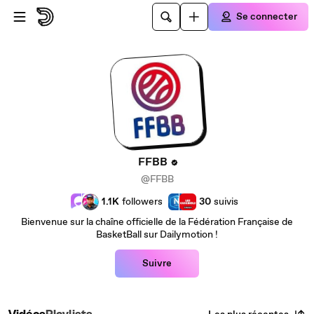
Passer au contenu principal
Se connecter
FFBB
@FFBB
1.1K
followers
30
suivis
Bienvenue sur la chaîne officielle de la Fédération Française de
BasketBall sur Dailymotion !
Suivre