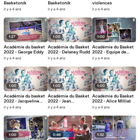
Basketonik
Basketonik
violences
il y a 4 ans
il y a 4 ans
il y a 4 ans
1:27
1:00
1:00
Académie du basket
Académie du Basket
Académie du Basket
2022 - George Eddy
2022 - Delaney Rudd
2022 - Equipe de
France féminine 2012
il y a 4 ans
il y a 4 ans
il y a 4 ans
1:00
1:00
1:00
Académie du basket
Académie du Basket
Académie du Basket
2022 - Jacqueline
2022 - Jean
2022 - Alice Milliat
Cator
Donnadieu
il y a 4 ans
il y a 4 ans
il y a 4 ans
1:00
0:46
1:32