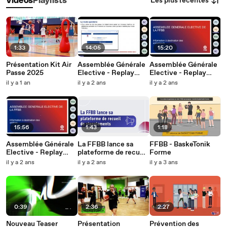
Les plus récentes
Vidéos
Playlists
1:33
14:05
15:20
Présentation Kit Air
Assemblée Générale
Assemblée Générale
Passe 2025
Elective - Replay
Elective - Replay
Webinaire Clubs &
Webinaire
il y a 1 an
il y a 2 ans
il y a 2 ans
Licenciés Individuels
Entraineurs
15:56
1:43
1:18
Assemblée Générale
La FFBB lance sa
FFBB - BaskeTonik
Elective - Replay
plateforme de recueil
Forme
Webinaire Arbitres
de signalements
il y a 2 ans
il y a 2 ans
il y a 3 ans
0:39
2:36
2:27
Nouveau Teaser
Présentation
Prévention des