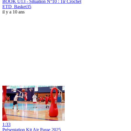
BOOK U13 - Situation N°10 : Tir Crochet
ETD_Basket35
il y a 10 ans
1:33
Présentation Kit Air Passe 2025