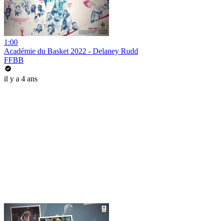
1:00
Académie du Basket 2022 - Delaney Rudd
FFBB
il y a 4 ans