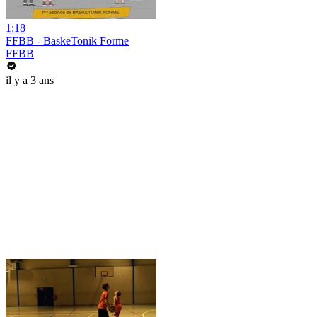
1:18
FFBB - BaskeTonik Forme
FFBB
il y a 3 ans