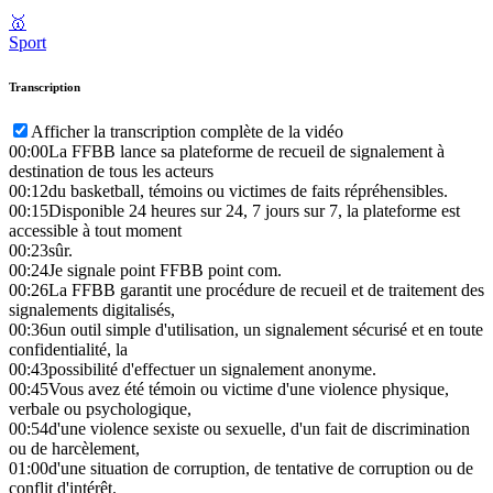
🥇
Sport
Transcription
Afficher la transcription complète de la vidéo
00:00
La FFBB lance sa plateforme de recueil de signalement à
destination de tous les acteurs
00:12
du basketball, témoins ou victimes de faits répréhensibles.
00:15
Disponible 24 heures sur 24, 7 jours sur 7, la plateforme est
accessible à tout moment
00:23
sûr.
00:24
Je signale point FFBB point com.
00:26
La FFBB garantit une procédure de recueil et de traitement des
signalements digitalisés,
00:36
un outil simple d'utilisation, un signalement sécurisé et en toute
confidentialité, la
00:43
possibilité d'effectuer un signalement anonyme.
00:45
Vous avez été témoin ou victime d'une violence physique,
verbale ou psychologique,
00:54
d'une violence sexiste ou sexuelle, d'un fait de discrimination
ou de harcèlement,
01:00
d'une situation de corruption, de tentative de corruption ou de
conflit d'intérêt.