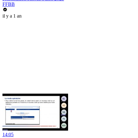
FFBB
il y a 1 an
14:05