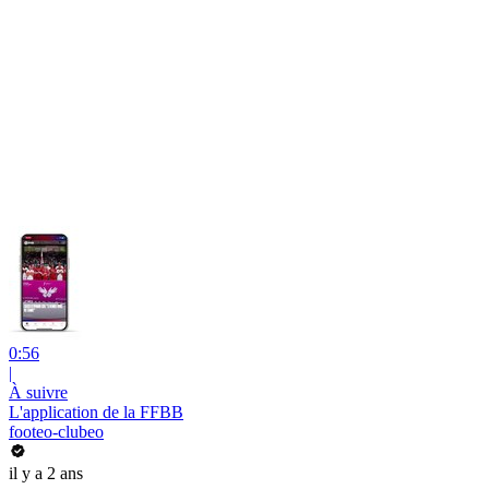
0:56
|
À suivre
L'application de la FFBB
footeo-clubeo
il y a 2 ans