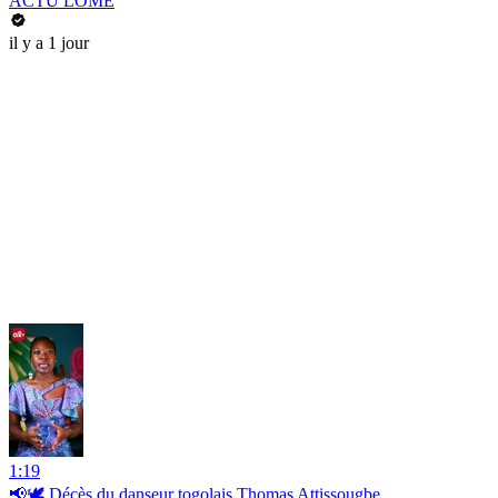
ACTU LOMÉ
il y a 1 jour
1:19
📢🕊️ Décès du danseur togolais Thomas Attissougbe.