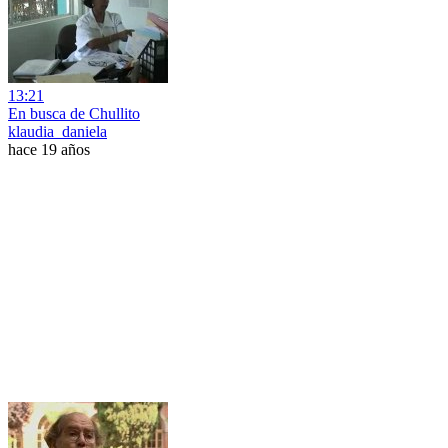
13:21
En busca de Chullito
klaudia_daniela
hace 19 años