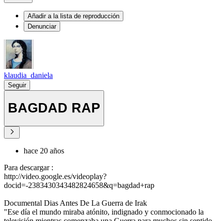
Añadir a la lista de reproducción
Denunciar
klaudia_daniela
Seguir
BAGDAD RAP
hace 20 años
Para descargar :
http://video.google.es/videoplay?
docid=-2383430343482824658&q=bagdad+rap
Documental Dias Antes De La Guerra de Irak
"Ese día el mundo miraba atónito, indignado y conmocionado la
televisión mientras comenzaba una Guerra para muchos sin sentido