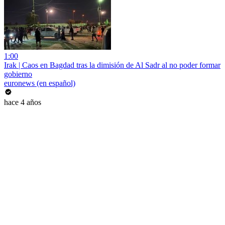
1:00
Irak | Caos en Bagdad tras la dimisión de Al Sadr al no poder formar
gobierno
euronews (en español)
hace 4 años