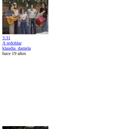
3:31
A redoblar
klaudia_daniela
hace 19 años