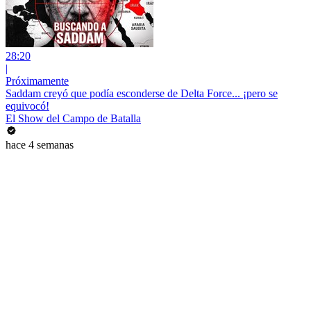
28:20
|
Próximamente
Saddam creyó que podía esconderse de Delta Force... ¡pero se
equivocó!
El Show del Campo de Batalla
hace 4 semanas