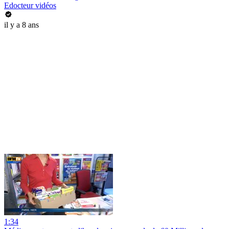
Edocteur vidéos
il y a 8 ans
1:34