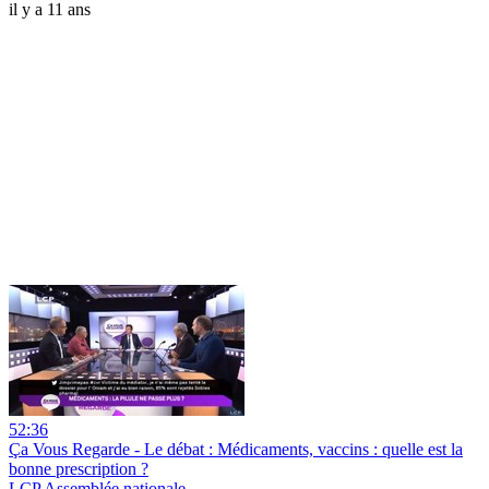
il y a 11 ans
52:36
Ça Vous Regarde - Le débat : Médicaments, vaccins : quelle est la
bonne prescription ?
LCP Assemblée nationale