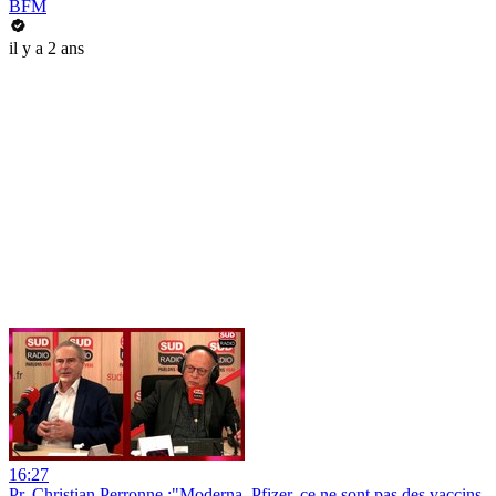
BFM
il y a 2 ans
16:27
Pr. Christian Perronne :"Moderna, Pfizer, ce ne sont pas des vaccins,