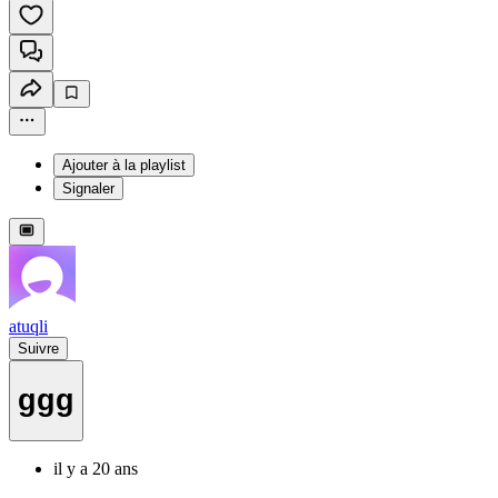
Ajouter à la playlist
Signaler
atuqli
Suivre
ggg
il y a 20 ans