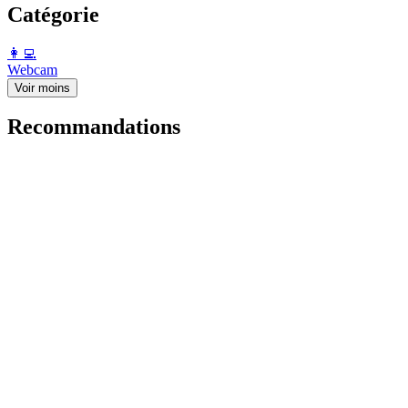
Catégorie
️👩‍💻️
Webcam
Voir moins
Recommandations