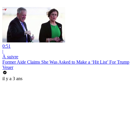
0:51
|
À suivre
Former Aide Claims She Was Asked to Make a ‘Hit List’ For Trump
Veuer
il y a 3 ans