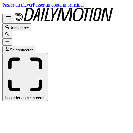
Passer au player
Passer au contenu principal
Rechercher
Se connecter
Regarder en plein écran