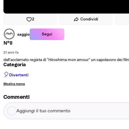
2
Condividi
Segui
saggio
N°8
21 anni fa
dall'acclamato regista di "Hiroshima mon amour" un capolavoro dei film
Categoria
🎈
Divertenti
Mostra meno
Commenti
Aggiungi
il
tuo
commento