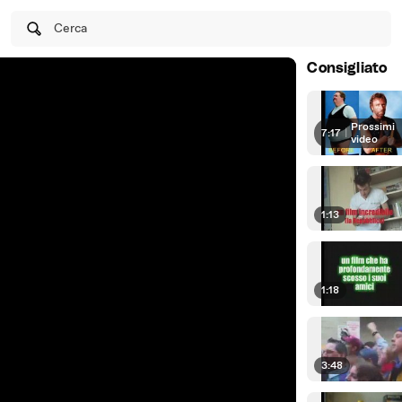
Cerca
Consigliato
Prossimi
7:17
|
video
1:13
1:18
3:48