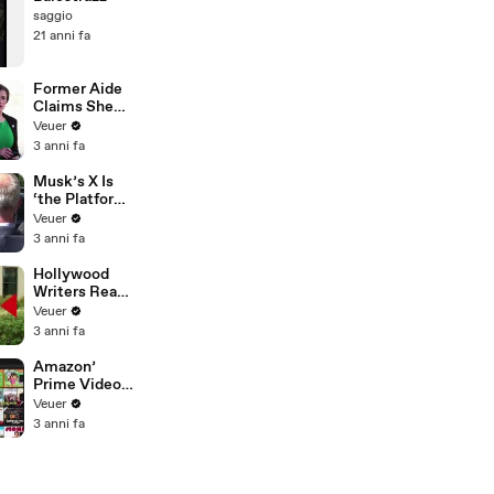
saggio
21 anni fa
Former Aide
Claims She
Was Asked to
Veuer
Make a ‘Hit
3 anni fa
List’ For
Trump
Musk’s X Is
‘the Platform
With the
Veuer
Largest Ratio
3 anni fa
of
Misinformatio
Hollywood
n or
Writers Reach
Disinformatio
‘Tentative
Veuer
n’ Amongst
Agreement’
3 anni fa
All Social
With Studios
Media
After 146 Day
Amazon’
Platforms
Strike
Prime Video
Will Show
Veuer
Commercials
3 anni fa
Starting Next
Year