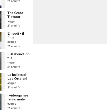
21 anni fa
The Great
Tictator
saggio
21 anni fa
Einaudi - il
film
saggio
21 anni fa
FBI abduction
file
saggio
21 anni fa
La ballata di
Leo Ortolani
saggio
21 anni fa
i videogames
fanno male
saggio
21 anni fa