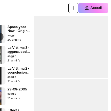
Accedi
Apocalypse
Now - Original
Version
saggio
20 anni fa
La Vittima 3 -
agganauescio
n
saggio
21 anni fa
La Vittima 2 -
sconclusionat
ion
saggio
21 anni fa
28-08-2005
saggio
21 anni fa
Effects