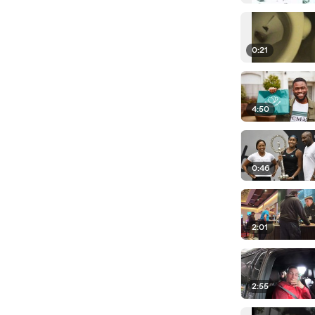
0:21
4:50
0:46
2:01
2:55