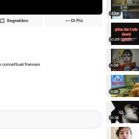
2:34
Segnalibro
Di Più
0:20
 concettuali francesi
1:06
1:38
0:35