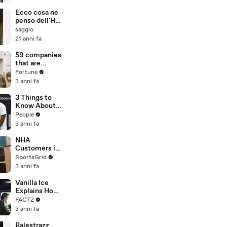
Ecco cosa ne
penso dell'Hip
Hop
saggio
21 anni fa
59 companies
that are
changing the
Fortune
world: From
3 anni fa
Tesla to
Chobani
3 Things to
Know About
Coco Gauff's
People
Parents
3 anni fa
NHA
Customers in
Limbo as
SportsGrid
Company
3 anni fa
Faces
Potential
Vanilla Ice
Merger
Explains How
the 90’s
FACTZ
Shaped
3 anni fa
America
Balestrazz