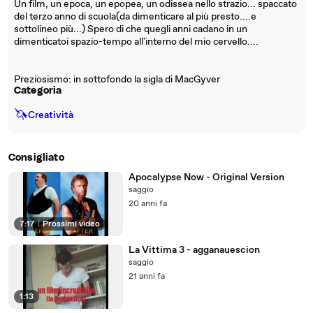
Un film, un epoca, un epopea, un odissea nello strazio... spaccato
del terzo anno di scuola(da dimenticare al più presto....e
sottolineo più...) Spero di che quegli anni cadano in un
dimenticatoi spazio-tempo all'interno del mio cervello....
Preziosismo: in sottofondo la sigla di MacGyver
Categoria
🦄
Creatività
Consigliato
Apocalypse Now - Original Version
saggio
20 anni fa
7:17
|
Prossimi video
La Vittima 3 - agganauescion
saggio
21 anni fa
1:13