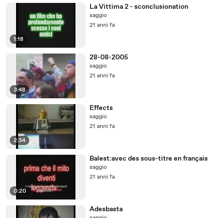
La Vittima 2 - sconclusionation
saggio
21 anni fa
1:18
28-08-2005
saggio
21 anni fa
3:48
Effects
saggio
21 anni fa
2:34
Balest:avec des sous-titre en français
saggio
21 anni fa
0:20
Adesbasta