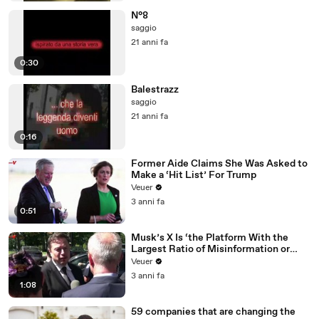
N°8
saggio
21 anni fa
0:30
Balestrazz
saggio
21 anni fa
0:16
Former Aide Claims She Was Asked to
Make a ‘Hit List’ For Trump
Veuer
3 anni fa
0:51
Musk’s X Is ‘the Platform With the
Largest Ratio of Misinformation or
Disinformation’ Amongst All Social
Veuer
Media Platforms
3 anni fa
1:08
59 companies that are changing the