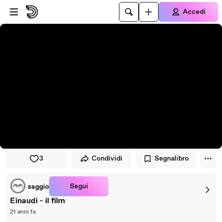
Vai al lettore
Passa al contenuto principale
Accedi
3
Condividi
Segnalibro
Segui
saggio
Einaudi - il film
21 anni fa