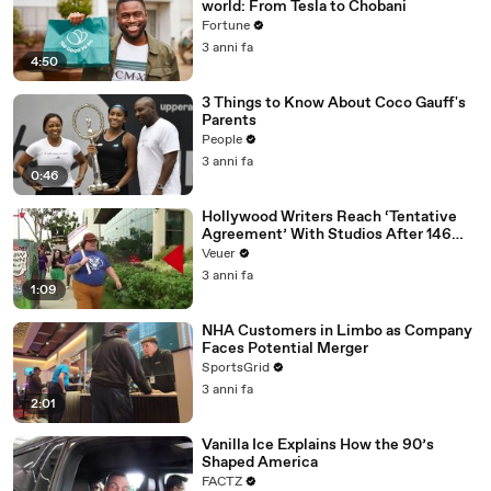
world: From Tesla to Chobani
Fortune
3 anni fa
4:50
3 Things to Know About Coco Gauff's
Parents
People
3 anni fa
0:46
Hollywood Writers Reach ‘Tentative
Agreement’ With Studios After 146
Day Strike
Veuer
3 anni fa
1:09
NHA Customers in Limbo as Company
Faces Potential Merger
SportsGrid
3 anni fa
2:01
Vanilla Ice Explains How the 90’s
Shaped America
FACTZ