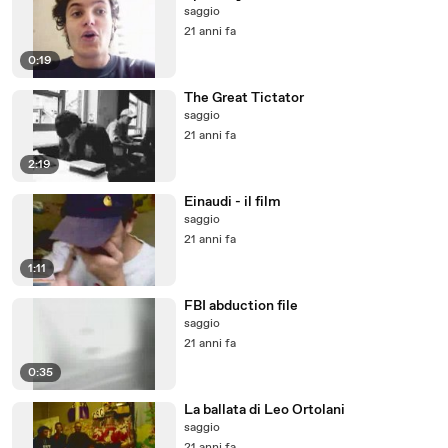
saggio
21 anni fa
0:19
The Great Tictator
saggio
21 anni fa
2:19
Einaudi - il film
saggio
21 anni fa
1:11
FBI abduction file
saggio
21 anni fa
0:35
La ballata di Leo Ortolani
saggio