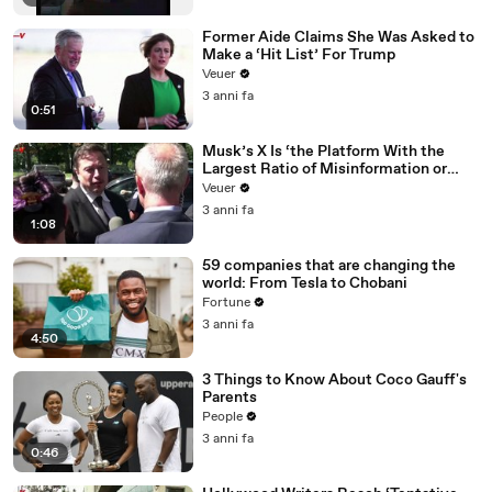
Former Aide Claims She Was Asked to
Make a ‘Hit List’ For Trump
Veuer
3 anni fa
0:51
Musk’s X Is ‘the Platform With the
Largest Ratio of Misinformation or
Disinformation’ Amongst All Social
Veuer
Media Platforms
3 anni fa
1:08
59 companies that are changing the
world: From Tesla to Chobani
Fortune
3 anni fa
4:50
3 Things to Know About Coco Gauff's
Parents
People
3 anni fa
0:46