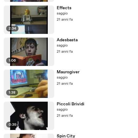
Effects
saggio
21 anni fa
2:34
Adesbasta
saggio
21 anni fa
1:06
Maurogiver
saggio
21 anni fa
1:38
Piccoli Brividi
saggio
21 anni fa
0:35
Spin City