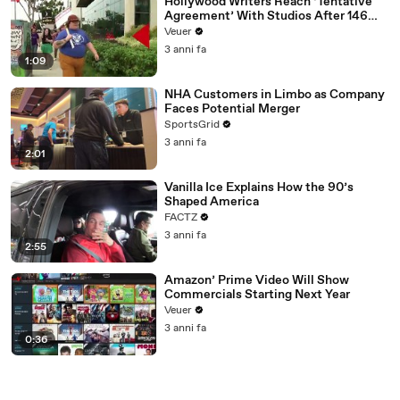
Hollywood Writers Reach ‘Tentative
Agreement’ With Studios After 146
Day Strike
Veuer
3 anni fa
1:09
NHA Customers in Limbo as Company
Faces Potential Merger
SportsGrid
3 anni fa
2:01
Vanilla Ice Explains How the 90’s
Shaped America
FACTZ
3 anni fa
2:55
Amazon’ Prime Video Will Show
Commercials Starting Next Year
Veuer
3 anni fa
0:36