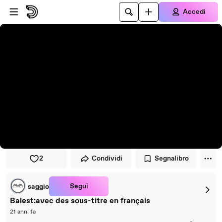
Vai al lettore
Passa al contenuto principale
Accedi
2
Condividi
Segnalibro
Segui
saggio
Balest:avec des sous-titre en français
21 anni fa