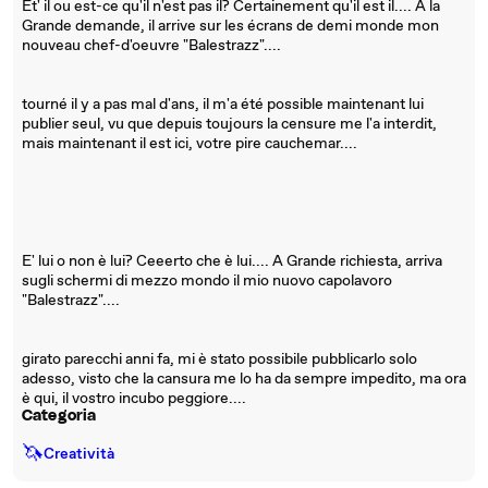
Et' il ou est-ce qu'il n'est pas il? Certainement qu'il est il.... À la
Grande demande, il arrive sur les écrans de demi monde mon
nouveau chef-d'oeuvre "Balestrazz"....
tourné il y a pas mal d'ans, il m'a été possible maintenant lui
publier seul, vu que depuis toujours la censure me l'a interdit,
mais maintenant il est ici, votre pire cauchemar....
E' lui o non è lui? Ceeerto che è lui.... A Grande richiesta, arriva
sugli schermi di mezzo mondo il mio nuovo capolavoro
"Balestrazz"....
girato parecchi anni fa, mi è stato possibile pubblicarlo solo
adesso, visto che la cansura me lo ha da sempre impedito, ma ora
è qui, il vostro incubo peggiore....
Categoria
🦄
Creatività