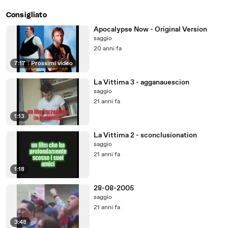
Consigliato
Apocalypse Now - Original Version
saggio
20 anni fa
7:17
|
Prossimi video
La Vittima 3 - agganauescion
saggio
21 anni fa
1:13
La Vittima 2 - sconclusionation
saggio
21 anni fa
1:18
28-08-2005
saggio
21 anni fa
3:48