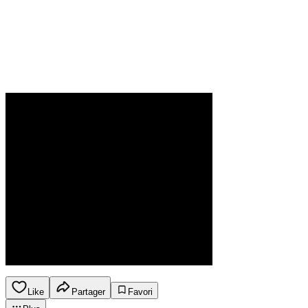
Like
Partager
Favori