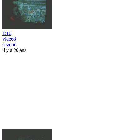
1:16
video8
sevone
il y a 20 ans