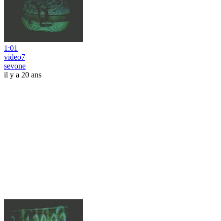
1:01
video7
sevone
il y a 20 ans