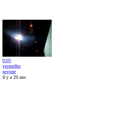
0:05
vermelho
sevone
il y a 20 ans