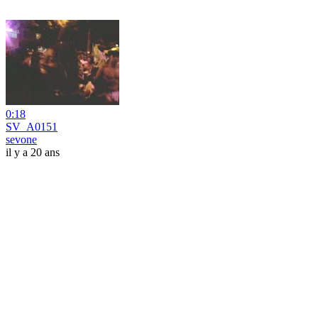
0:18
SV_A0151
sevone
il y a 20 ans