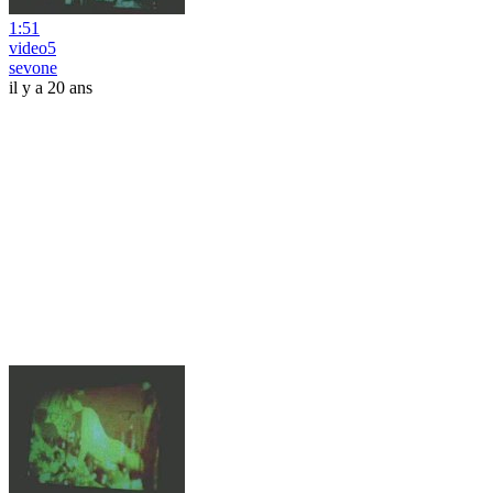
1:51
video5
sevone
il y a 20 ans