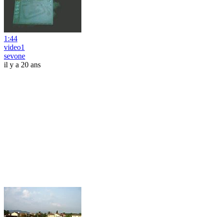
1:44
video1
sevone
il y a 20 ans