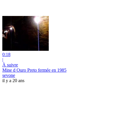
0:18
|
À suivre
Mine d Ouro Preto fermée en 1985
sevone
il y a 20 ans