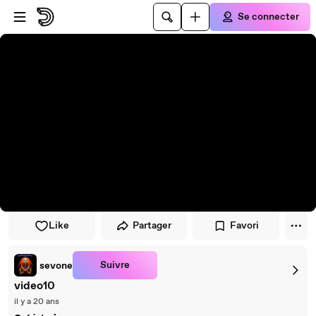
Passer au player
Passer au contenu principal
Se connecter
Like
Partager
Favori
Suivre
sevone
video10
il y a 20 ans