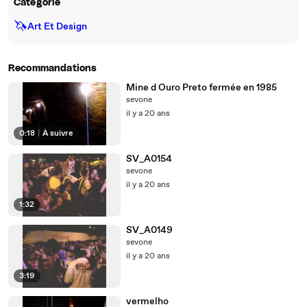
Catégorie
🦄
Art Et Design
Recommandations
Mine d Ouro Preto fermée en 1985
sevone
il y a 20 ans
0:18
|
À suivre
SV_A0154
sevone
il y a 20 ans
1:32
SV_A0149
sevone
il y a 20 ans
3:19
vermelho