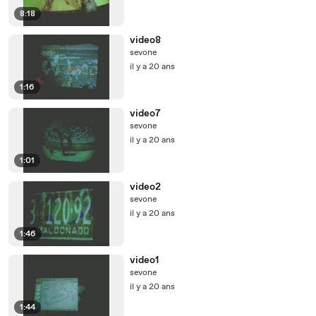
8:18
video8
sevone
il y a 20 ans
1:16
video7
sevone
il y a 20 ans
1:01
video2
sevone
il y a 20 ans
1:46
video1
sevone
il y a 20 ans
1:44