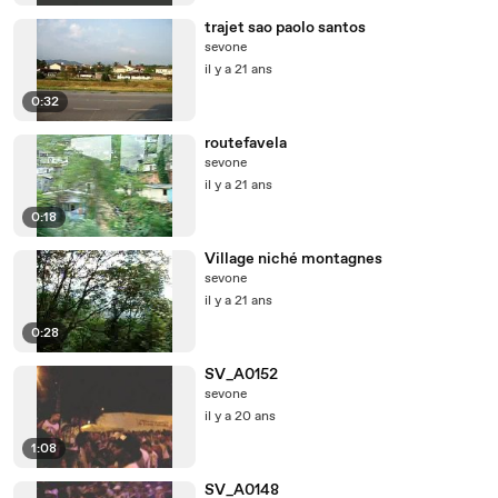
trajet sao paolo santos
sevone
il y a 21 ans
0:32
routefavela
sevone
il y a 21 ans
0:18
Village niché montagnes
sevone
il y a 21 ans
0:28
SV_A0152
sevone
il y a 20 ans
1:08
SV_A0148