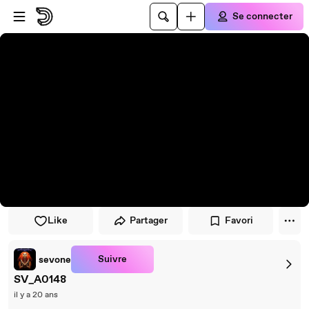
Passer au player
Passer au contenu principal
Se connecter
Like
Partager
Favori
Suivre
sevone
SV_A0148
il y a 20 ans