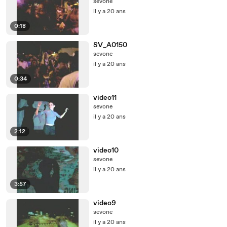
sevone
il y a 20 ans
0:18
SV_A0150
sevone
il y a 20 ans
0:34
video11
sevone
il y a 20 ans
2:12
video10
sevone
il y a 20 ans
3:57
video9
sevone
il y a 20 ans