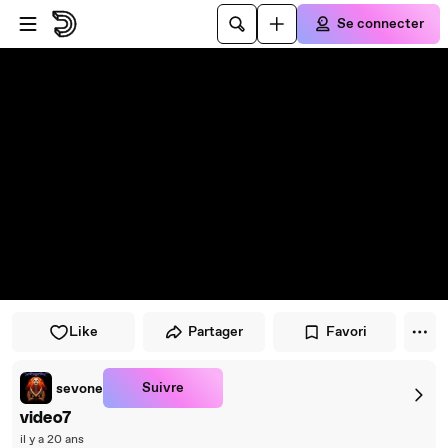
Passer au player
Passer au contenu principal
Se connecter
Like
Partager
Favori
Suivre
sevone
video7
il y a 20 ans