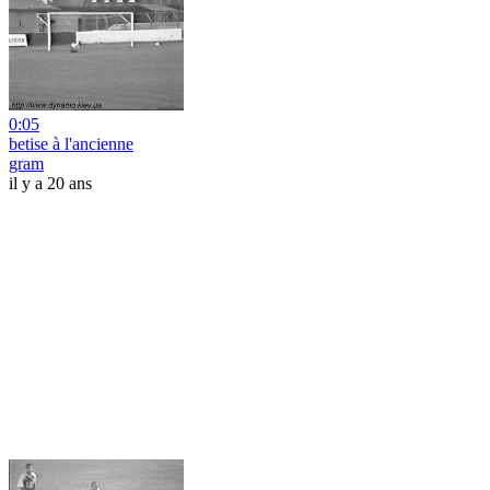
0:05
betise à l'ancienne
gram
il y a 20 ans