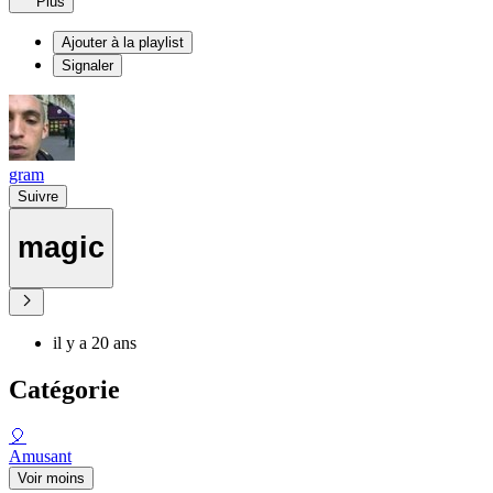
Plus
Ajouter à la playlist
Signaler
gram
Suivre
magic
il y a 20 ans
Catégorie
🎈
Amusant
Voir moins