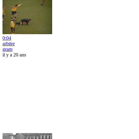
0:04
arbitre
gram
il y a 20 ans