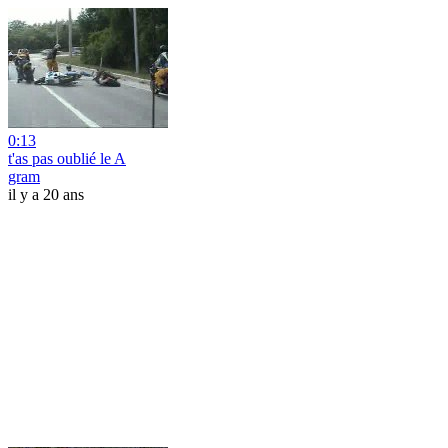
0:13
t'as pas oublié le A
gram
il y a 20 ans