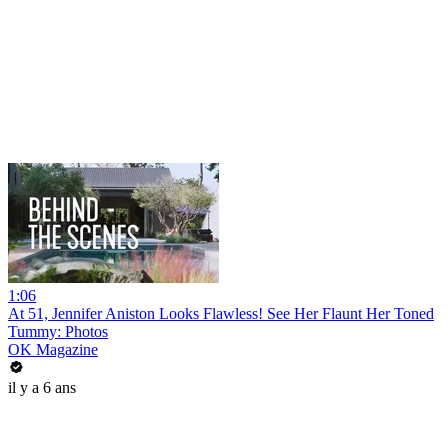
1:06
At 51, Jennifer Aniston Looks Flawless! See Her Flaunt Her Toned
Tummy: Photos
OK Magazine
il y a 6 ans