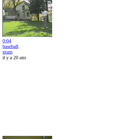
0:04
baseball
gram
il y a 20 ans