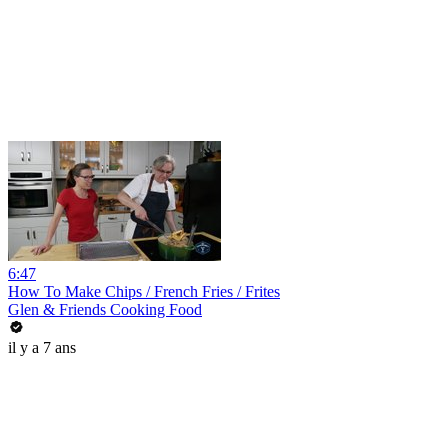
6:47
How To Make Chips / French Fries / Frites
Glen & Friends Cooking Food
il y a 7 ans