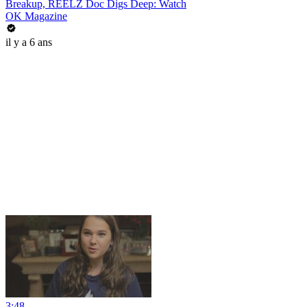
Breakup, REELZ Doc Digs Deep: Watch
OK Magazine
il y a 6 ans
3:48