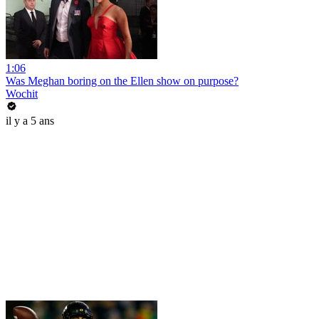
1:06
Was Meghan boring on the Ellen show on purpose?
Wochit
il y a 5 ans