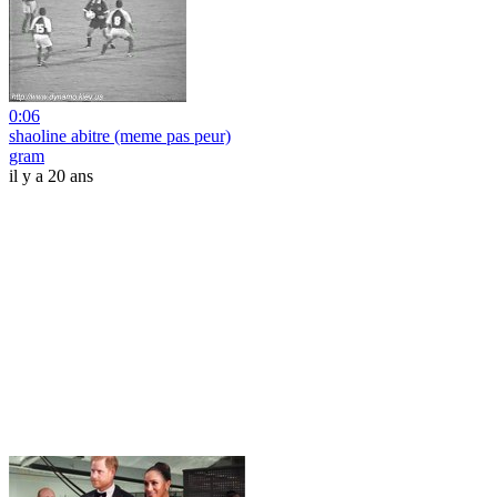
0:06
shaoline abitre (meme pas peur)
gram
il y a 20 ans