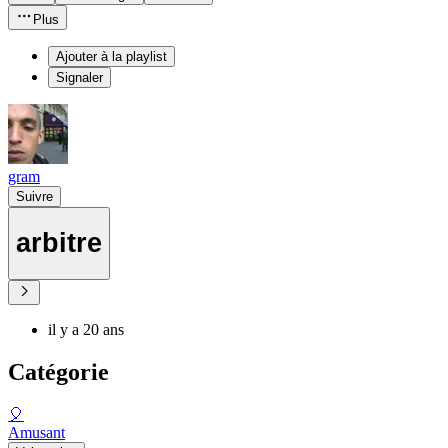
Plus
Ajouter à la playlist
Signaler
gram
Suivre
arbitre
il y a 20 ans
Catégorie
🎈
Amusant