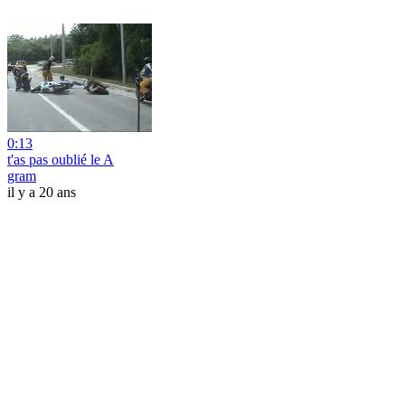
0:13
t'as pas oublié le A
gram
il y a 20 ans