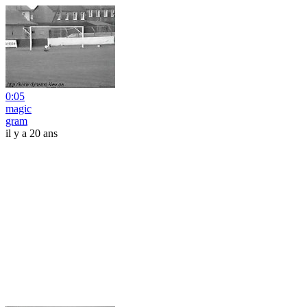
0:05
magic
gram
il y a 20 ans