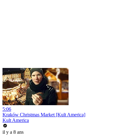
5:06
Kraków Christmas Market [Kult America]
Kult America
il y a 8 ans