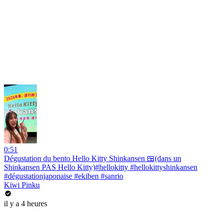
0:51
Dégustation du bento Hello Kitty Shinkansen 🍱(dans un
Shinkansen PAS Hello Kitty)#hellokitty #hellokittyshinkansen
#dégustationjaponaise #ekiben #sanrio
Kiwi Pinku
il y a 4 heures