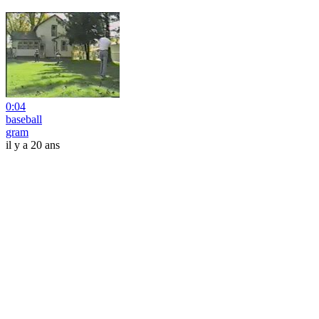
0:04
baseball
gram
il y a 20 ans