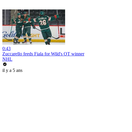
0:43
Zuccarello feeds Fiala for Wild's OT winner
NHL
il y a 5 ans