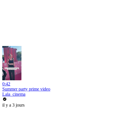
0:42
Summer party prime video
Lala_cinema
il y a 3 jours