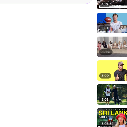
4:16
8:01
52:25
5:09
5:08
2:02:23