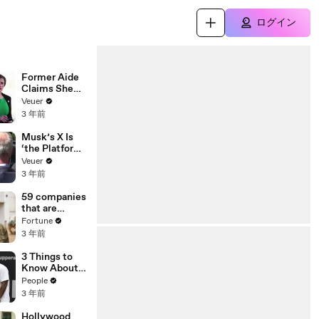
ログイン
Former Aide
Claims She
Was Asked to
Veuer
Make a ‘Hit
3 年前
List’ For
Trump
Musk’s X Is
‘the Platform
With the
Veuer
Largest Ratio
3 年前
of
Misinformatio
59 companies
n or
that are
Disinformatio
changing the
Fortune
n’ Amongst
world: From
3 年前
All Social
Tesla to
Media
Chobani
3 Things to
Platforms
Know About
Coco Gauff's
People
Parents
3 年前
Hollywood