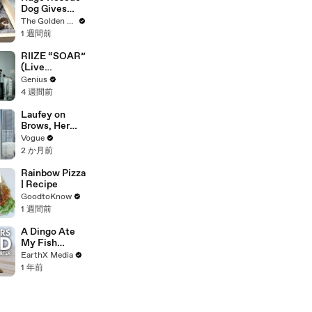
Lhuillier
Dog Gives
Wedding
Birth and
The Golden Kobe Family
Dress
Everything
1 週間前
Goes Wrong..
RIIZE “SOAR”
(Live
Performance)
Genius
| Open Mic
4 週間前
Laufey on
Brows, Her
Lucky
Vogue
Number, and
2 か月前
Missing Home
Rainbow Pizza
| Recipe
GoodtoKnow
1 週間前
A Dingo Ate
My Fish
Carcass |
EarthX Media
Defenders of
1 年前
the Wild Clip |
EarthX