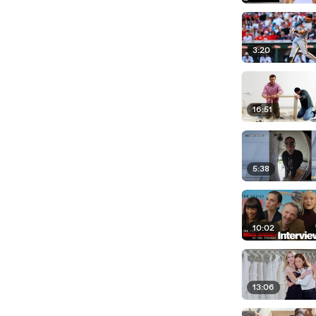
3:20
16:51
5:38
10:02
13:06