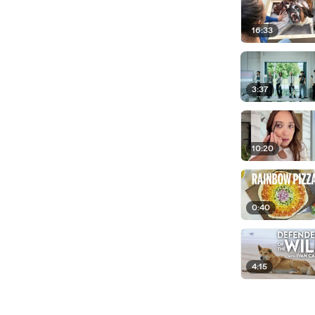
16:33
3:37
10:20
0:40
4:15