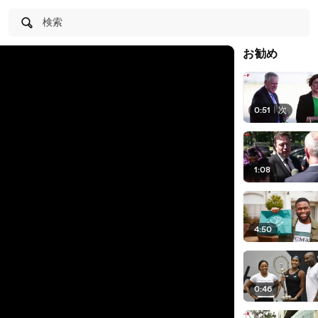
検索
お勧め
0:51
|
次
1:08
4:50
0:46