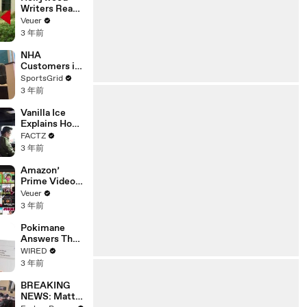
Writers Reach
‘Tentative
Veuer
Agreement’
3 年前
With Studios
After 146 Day
NHA
Strike
Customers in
Limbo as
SportsGrid
Company
3 年前
Faces
Potential
Vanilla Ice
Merger
Explains How
the 90’s
FACTZ
Shaped
3 年前
America
Amazon’
Prime Video
Will Show
Veuer
Commercials
3 年前
Starting Next
Year
Pokimane
Answers The
Web's Most
WIRED
Searched
3 年前
Questions
BREAKING
NEWS: Matt