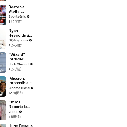
Documentary
(PART 2)
Boston's
Stellar
Performance
SportsGrid
Boosts
8 時間前
Postseason
Hopes
Ryan
Reynolds &
Rob Mac vs.
GQMagazine
IKEA
2 か月前
Furniture
“Wizard”
Intruder
Breaks Into
ReelzChannel
Home &
4 か月前
Stopped with
Shovel
'Mission:
Impossible –
The Final
Cinema Blend
Reckoning'
12 時間前
Interviews |
Simon Pegg,
Emma
Hayley Atwell
Roberts Is
& More
Married! Get a
Vogue
First Look at
1 週間前
Her Custom
Monique
Huge Rescue