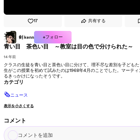
17
共有する
+フォロー
剣 kenn
青い目 茶色い目 ～教室は目の色で分けられた～
14 年前
クラスの生徒を青い目と茶色い目に分けて、理不尽な差別を子どもた
生がこの授業を初めて試みたのは1968年4月のことでした。マーテ
るきっかけになったそうです。
カテゴリ
🗞
ニュース
表示を小さくする
コメント
コ