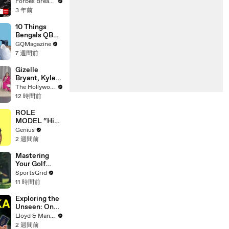
Gaetz Tells
Forbes Breaking News
House
3 年前
Committee:
'I'm Not Going
10 Things
To Vote For A
Bengals QB
Continuing
Joe Burrow
GQMagazine
Resolution'
Can’t Live
7 週間前
Without
Gizelle
Bryant, Kyle
Richards, Lisa
The Hollywood Reporter
Barlow, Luann
12 時間前
de Lesseps,
Porsha
ROLE
Williams,
MODEL “High
Teresa
Hopes 3000”
Genius
Giudice and
Lyrics &
2 週間前
Vicki
Meaning |
Gunvalson on
Genius
Mastering
20 Years of
Verified
Your Golf
'Real
Putt: Stephen
SportsGrid
Housewives' |
Sweeney's
11 時間前
THR Video
Tips for
Success!
Exploring the
Unseen: One
Month in Sri
Lloyd & Mandy
Lanka - Travel
2 週間前