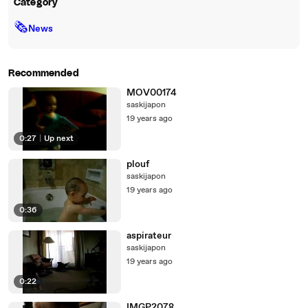
Category
🗞
News
Recommended
MOV00174
saskijapon
19 years ago
0:27
|
Up next
plouf
saskijapon
19 years ago
0:36
aspirateur
saskijapon
19 years ago
0:22
IMGP2078