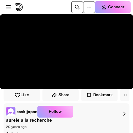
Skip to player
Skip to main content
Connect
Like
Share
Bookmark
Follow
saskijapon
aurele a la recherche
20 years ago