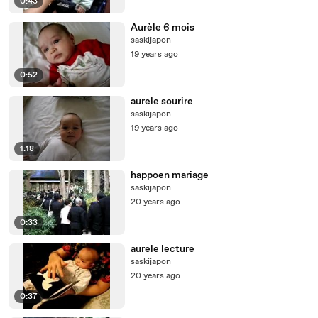
0:43
Aurèle 6 mois
saskijapon
19 years ago
0:52
aurele sourire
saskijapon
19 years ago
1:18
happoen mariage
saskijapon
20 years ago
0:33
aurele lecture
saskijapon
20 years ago
0:37