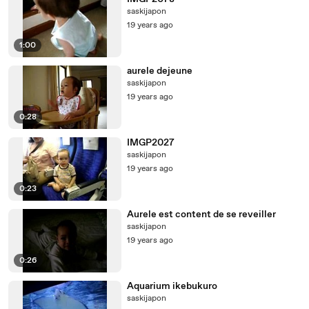
saskijapon
19 years ago
1:00
aurele dejeune
saskijapon
19 years ago
0:28
IMGP2027
saskijapon
19 years ago
0:23
Aurele est content de se reveiller
saskijapon
19 years ago
0:26
Aquarium ikebukuro
saskijapon