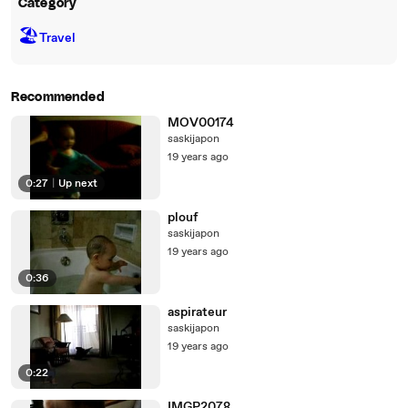
Category
🏖
Travel
Recommended
MOV00174
saskijapon
19 years ago
0:27
|
Up next
plouf
saskijapon
19 years ago
0:36
aspirateur
saskijapon
19 years ago
0:22
IMGP2078