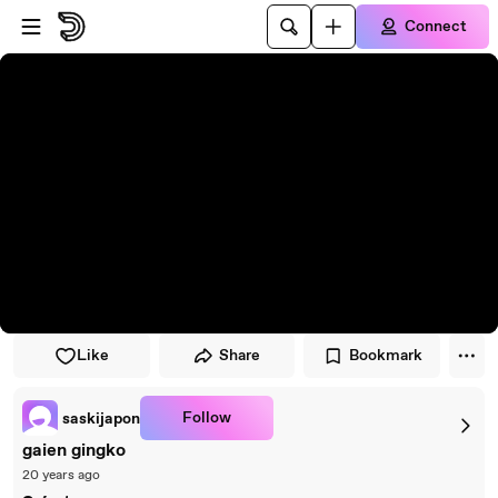
Skip to player
Skip to main content
Connect
Like
Share
Bookmark
Follow
saskijapon
gaien gingko
20 years ago