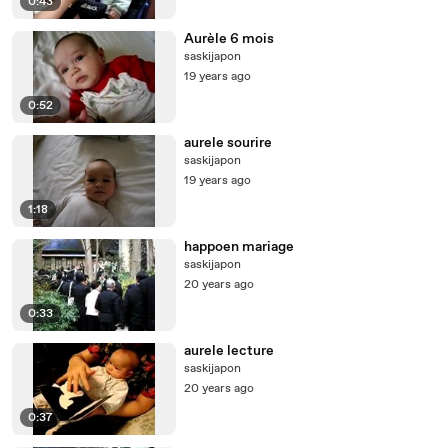
0:43
Aurèle 6 mois
saskijapon
19 years ago
0:52
aurele sourire
saskijapon
19 years ago
1:18
happoen mariage
saskijapon
20 years ago
0:33
aurele lecture
saskijapon
20 years ago
0:37