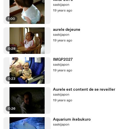
saskijapon
19 years ago
1:00
aurele dejeune
saskijapon
19 years ago
0:28
IMGP2027
saskijapon
19 years ago
0:23
Aurele est content de se reveiller
saskijapon
19 years ago
0:26
Aquarium ikebukuro
saskijapon