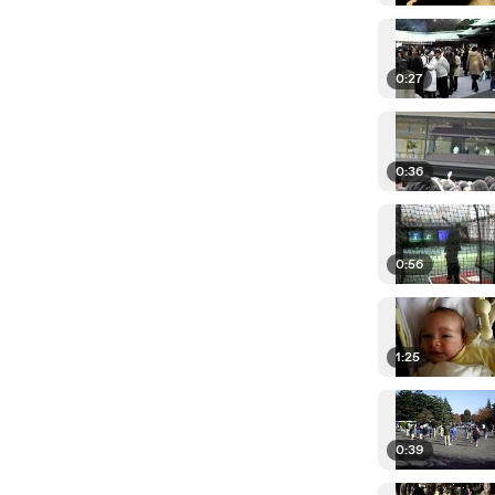
0:27
0:36
0:56
1:25
0:39