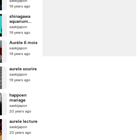
saskijapon
19 years ago
shinagawa
aquarium
dauphin
saskijapon
19 years ago
Aurèle 6 mois
saskijapon
19 years ago
aurele sourire
saskijapon
19 years ago
happoen
mariage
saskijapon
20 years ago
aurele lecture
saskijapon
20 years ago