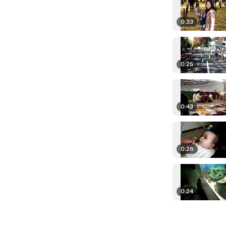
0:33
0:25
0:43
0:26
0:24