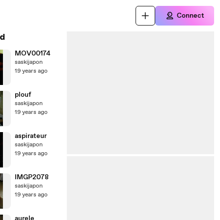
Connect
d
MOV00174
saskijapon
19 years ago
plouf
saskijapon
19 years ago
aspirateur
saskijapon
19 years ago
IMGP2078
saskijapon
19 years ago
aurele