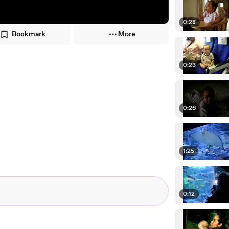
0:28
Bookmark
More
0:23
0:26
1:25
0:12