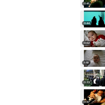
0:41
0:44
0:52
1:18
0:33
0:37