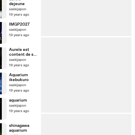
dejeune
saskijapon
19 years ago
IMGP2027
saskijapon
19 years ago
Aurele est
content de se
reveiller
saskijapon
19 years ago
Aquarium
ikebukuro
saskijapon
19 years ago
aquarium
saskijapon
19 years ago
shinagawa
aquarium