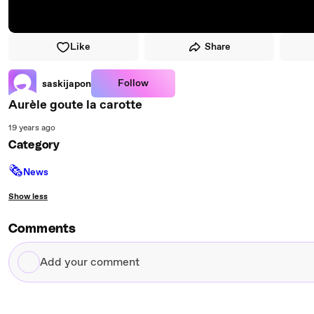
Like
Share
Follow
saskijapon
Aurèle goute la carotte
19 years ago
Category
🗞
News
Show less
Comments
Add
your
comment