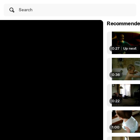
Search
Recommende
0:27
|
Up next
0:36
0:22
1:00