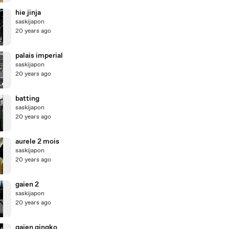
hie jinja
saskijapon
20 years ago
palais imperial
saskijapon
20 years ago
batting
saskijapon
20 years ago
aurele 2 mois
saskijapon
20 years ago
gaien 2
saskijapon
20 years ago
gaien gingko