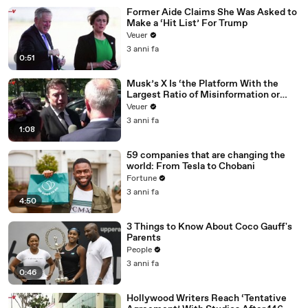
Former Aide Claims She Was Asked to
Make a ‘Hit List’ For Trump
Veuer
3 anni fa
0:51
Musk’s X Is ‘the Platform With the
Largest Ratio of Misinformation or
Disinformation’ Amongst All Social
Veuer
Media Platforms
3 anni fa
1:08
59 companies that are changing the
world: From Tesla to Chobani
Fortune
3 anni fa
4:50
3 Things to Know About Coco Gauff's
Parents
People
3 anni fa
0:46
Hollywood Writers Reach ‘Tentative