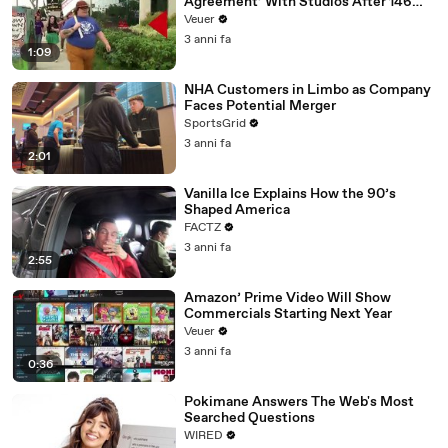
Agreement’ With Studios After 146
Day Strike
Veuer
3 anni fa
1:09
NHA Customers in Limbo as Company
Faces Potential Merger
SportsGrid
3 anni fa
2:01
Vanilla Ice Explains How the 90’s
Shaped America
FACTZ
3 anni fa
2:55
Amazon’ Prime Video Will Show
Commercials Starting Next Year
Veuer
3 anni fa
0:36
Pokimane Answers The Web's Most
Searched Questions
WIRED