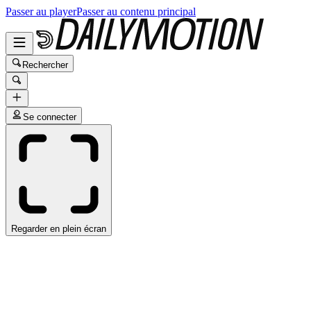
Passer au player
Passer au contenu principal
Rechercher
Se connecter
Regarder en plein écran