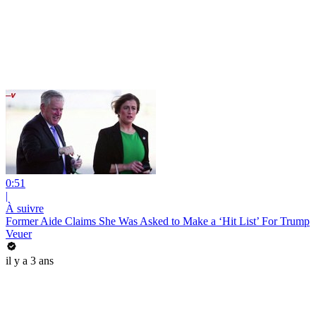
0:51
|
À suivre
Former Aide Claims She Was Asked to Make a ‘Hit List’ For Trump
Veuer
il y a 3 ans