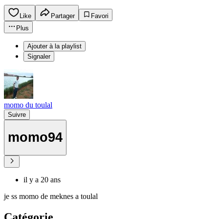
Like
Partager
Favori
Plus
Ajouter à la playlist
Signaler
momo du toulal
Suivre
momo94
il y a 20 ans
je ss momo de meknes a toulal
Catégorie