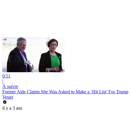
0:51
|
À suivre
Former Aide Claims She Was Asked to Make a ‘Hit List’ For Trump
Veuer
il y a 3 ans