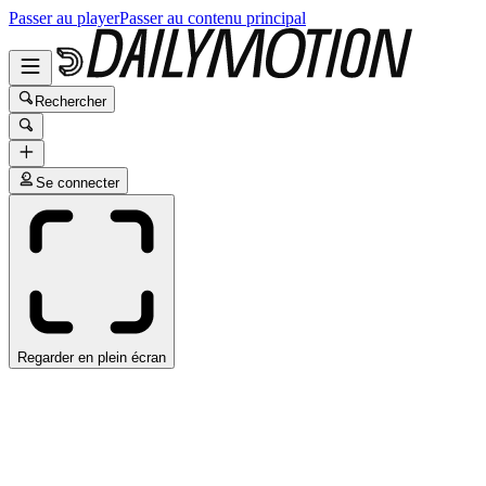
Passer au player
Passer au contenu principal
Rechercher
Se connecter
Regarder en plein écran