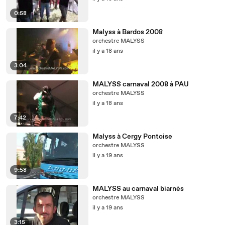
0:58
Malyss à Bardos 2008
orchestre MALYSS
il y a 18 ans
3:04
MALYSS carnaval 2008 à PAU
orchestre MALYSS
il y a 18 ans
7:42
Malyss à Cergy Pontoise
orchestre MALYSS
il y a 19 ans
9:58
MALYSS au carnaval biarnès
orchestre MALYSS
il y a 19 ans
3:15