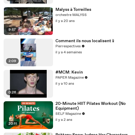
Malyss à Torreilles
orchestre MALYSS
il y a 20 ans
9:57
Comment ils nous localisent📱
Pierrespectives
il y a 4 semaines
2:09
#MCM: Kevin
PAPER Magazine
il y a 10 ans
0:26
20-Minute HIIT Pilates Workout (No
Equipment)
SELF Magazine
il y a 2 ans
20:11