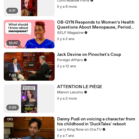
Contrebande Films
il y a 8 mois
4:31
OB-GYN Responds to Women’s Health
Questions About Menopause, Periods
& More
SELF Magazine
il y a 2 ans
10:47
Jack Devine on Pinochet's Coup
Foreign Affairs
il y a 12 ans
7:33
ATTENTION LE PIÈGE
Manon Leculnu
il y a 2 mois
0:55
Danny Pudi on voicing a character from
his childhood in 'DuckTales' reboot
Larry King Now on Ora.TV
il y a 7 ans