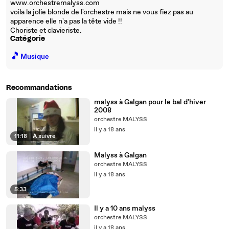
www.orchestremalyss.com
voila la jolie blonde de l'orchestre mais ne vous fiez pas au
apparence elle n'a pas la tête vide !!
Choriste et clavieriste.
Catégorie
🎵
Musique
Recommandations
malyss à Galgan pour le bal d'hiver
2008
orchestre MALYSS
il y a 18 ans
11:18
|
À suivre
Malyss à Galgan
orchestre MALYSS
il y a 18 ans
5:33
Il y a 10 ans malyss
orchestre MALYSS
il y a 18 ans