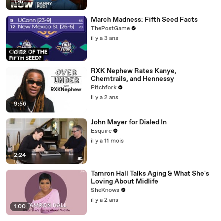
1:47
March Madness: Fifth Seed Facts
ThePostGame
il y a 3 ans
0:52
RXK Nephew Rates Kanye,
Chemtrails, and Hennessy
Pitchfork
il y a 2 ans
9:56
John Mayer for Dialed In
Esquire
il y a 11 mois
2:24
Tamron Hall Talks Aging & What She's
Loving About Midlife
SheKnows
il y a 2 ans
1:00