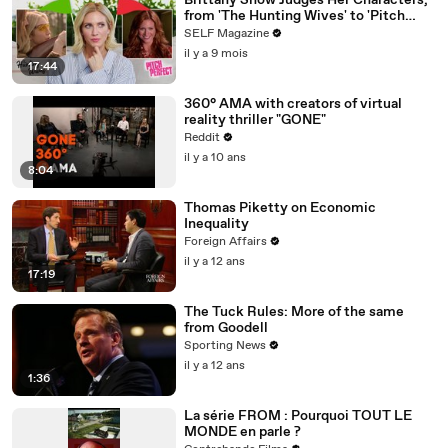
Brittany Snow Judges Her Characters,
from 'The Hunting Wives' to 'Pitch
Perfect'
SELF Magazine
il y a 9 mois
17:44
360° AMA with creators of virtual
reality thriller "GONE"
Reddit
il y a 10 ans
8:04
Thomas Piketty on Economic
Inequality
Foreign Affairs
il y a 12 ans
17:19
The Tuck Rules: More of the same
from Goodell
Sporting News
il y a 12 ans
1:36
La série FROM : Pourquoi TOUT LE
MONDE en parle ?