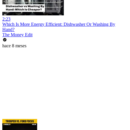
2:23
Which Is More Energy Efficient: Dishwasher Or Washing By
Hand?
The Money Edit
hace 8 meses