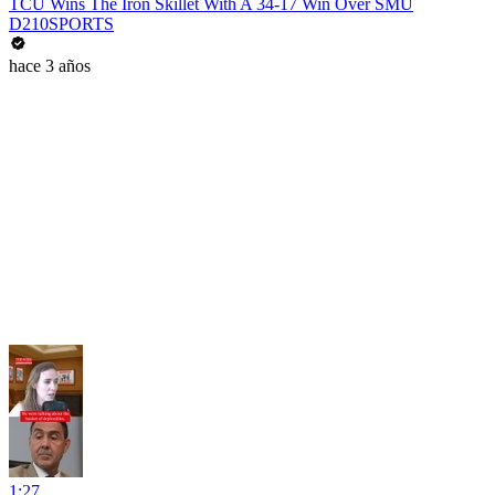
TCU Wins The Iron Skillet With A 34-17 Win Over SMU
D210SPORTS
hace 3 años
1:27