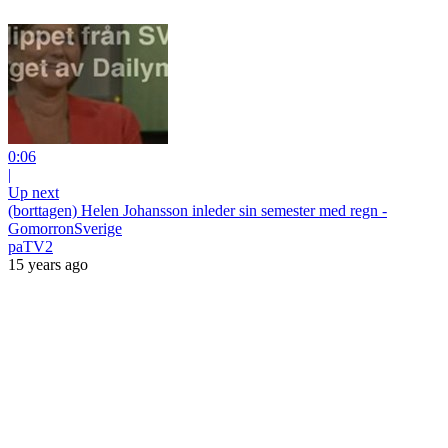
0:06
|
Up next
(borttagen) Helen Johansson inleder sin semester med regn -
GomorronSverige
paTV2
15 years ago