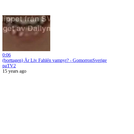
0:06
(borttagen) Är Liv Fahlén vampyr? - GomorronSverige
paTV2
15 years ago