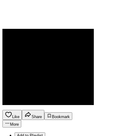
Like
Share
Bookmark
More
Add to Playlist