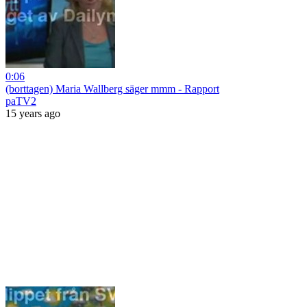
0:06
(borttagen) Maria Wallberg säger mmm - Rapport
paTV2
15 years ago