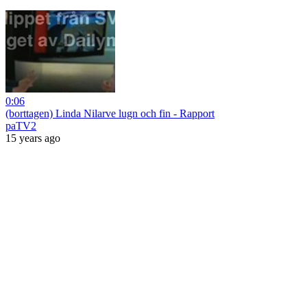
0:06
(borttagen) Linda Nilarve lugn och fin - Rapport
paTV2
15 years ago