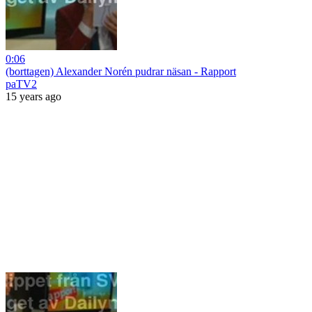
0:06
(borttagen) Alexander Norén pudrar näsan - Rapport
paTV2
15 years ago