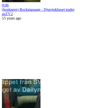
0:06
(borttagen) Bockmassage - Djursjukhuset trailer
paTV2
15 years ago