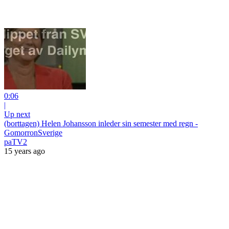
0:06
|
Up next
(borttagen) Helen Johansson inleder sin semester med regn -
GomorronSverige
paTV2
15 years ago