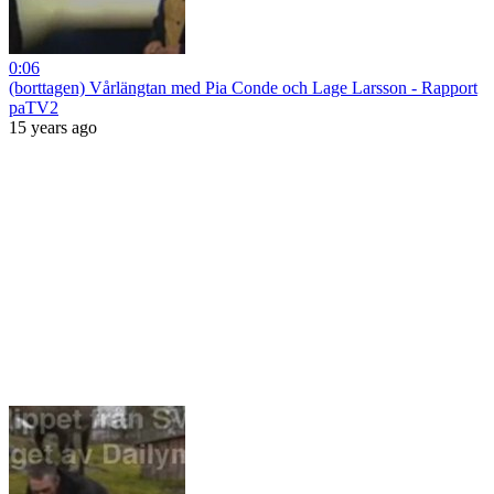
0:06
(borttagen) Vårlängtan med Pia Conde och Lage Larsson - Rapport
paTV2
15 years ago