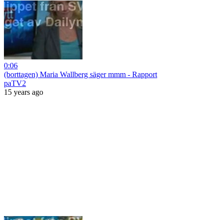
0:06
(borttagen) Maria Wallberg säger mmm - Rapport
paTV2
15 years ago