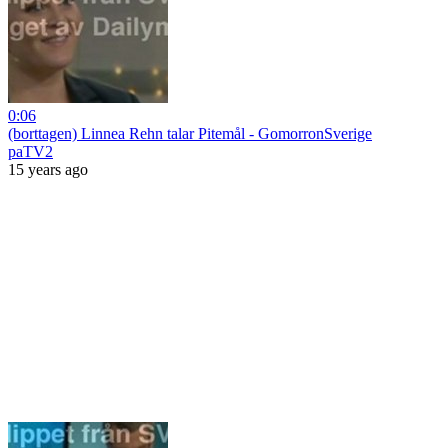
0:06
(borttagen) Linnea Rehn talar Pitemål - GomorronSverige
paTV2
15 years ago