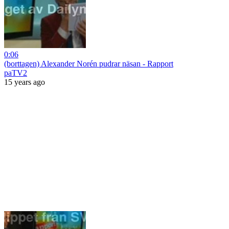
0:06
(borttagen) Alexander Norén pudrar näsan - Rapport
paTV2
15 years ago