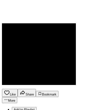
Like
Share
Bookmark
More
Add to Playlist