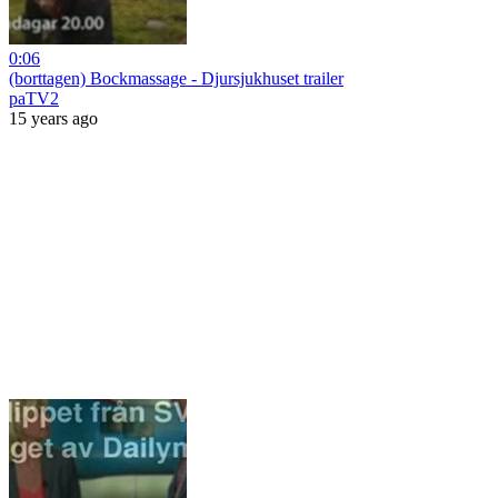
0:06
(borttagen) Bockmassage - Djursjukhuset trailer
paTV2
15 years ago