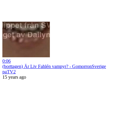
0:06
(borttagen) Är Liv Fahlén vampyr? - GomorronSverige
paTV2
15 years ago