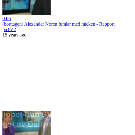
0:06
(borttagen) Alexander Norén fumlar med micken - Rapport
paTV2
15 years ago