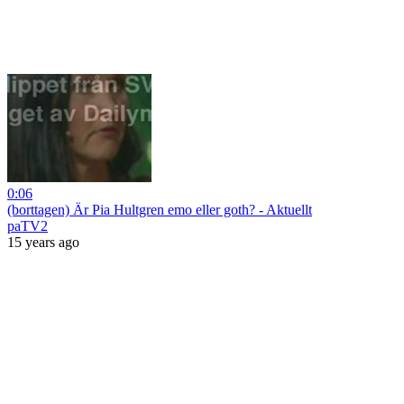
0:06
(borttagen) Är Pia Hultgren emo eller goth? - Aktuellt
paTV2
15 years ago