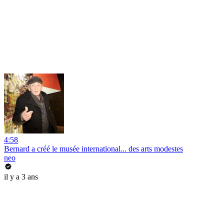
4:58
Bernard a créé le musée international... des arts modestes
neo
il y a 3 ans