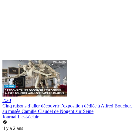
2:20
Cinq raisons d’aller découvrir l’exposition dédiée à Alfred Boucher,
au musée Camille-Claudel de Nogent-sur-Seine
Journal L'est-éclair
il y a 2 ans