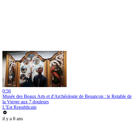
0:56
Musée des Beaux Arts et d'Archéologie de Besançon : le Retable de
la Vierge aux 7 douleurs
L'Est Republicain
il y a 8 ans