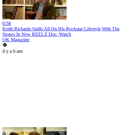
0:58
Keith Richards Spills All On His Rockstar Lifestyle With The
Stones In New REELZ Doc: Watch
OK Magazine
il y a 6 ans