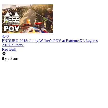
4:40
ENDURO 2018: Jonny Walker's POV at Extreme XL Lagares
2018 in Porto.
Red Bull
il y a 8 ans