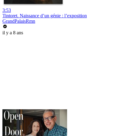
3:53
Tintoret. Naissance d’un génie : l’exposition
GrandPalaisRmn
il y a 8 ans