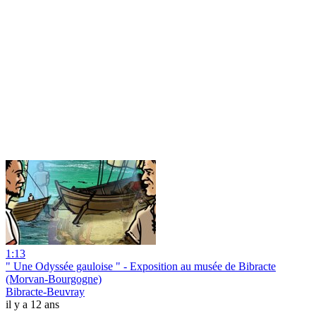
1:13
" Une Odyssée gauloise " - Exposition au musée de Bibracte
(Morvan-Bourgogne)
Bibracte-Beuvray
il y a 12 ans