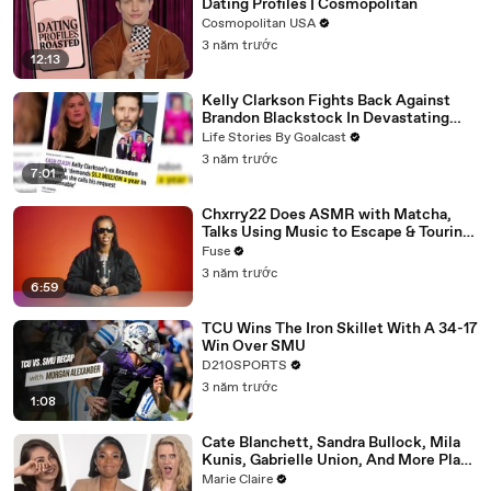
Dating Profiles | Cosmopolitan
Cosmopolitan USA
3 năm trước
12:13
Kelly Clarkson Fights Back Against
Brandon Blackstock In Devastating
Divorce Battle
Life Stories By Goalcast
3 năm trước
7:01
Chxrry22 Does ASMR with Matcha,
Talks Using Music to Escape & Touring
with The Weeknd
Fuse
3 năm trước
6:59
TCU Wins The Iron Skillet With A 34-17
Win Over SMU
D210SPORTS
3 năm trước
1:08
Cate Blanchett, Sandra Bullock, Mila
Kunis, Gabrielle Union, And More Plays
| How Well Do You Know Your Co-Star |
Marie Claire