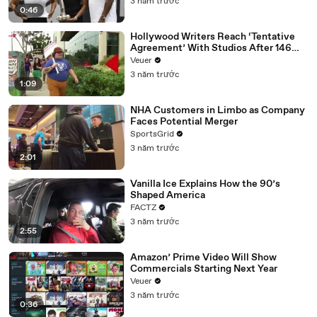
3 năm trước
0:46
Hollywood Writers Reach ‘Tentative
Agreement’ With Studios After 146
Day Strike
Veuer
3 năm trước
1:09
NHA Customers in Limbo as Company
Faces Potential Merger
SportsGrid
3 năm trước
2:01
Vanilla Ice Explains How the 90’s
Shaped America
FACTZ
3 năm trước
2:55
Amazon’ Prime Video Will Show
Commercials Starting Next Year
Veuer
3 năm trước
0:36