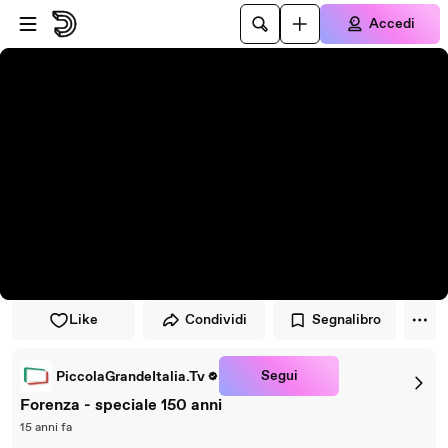
Vai al lettore
Passa al contenuto principale
Accedi
Like
Condividi
Segnalibro
Segui
PiccolaGrandeItalia.Tv
Forenza - speciale 150 anni
15 anni fa