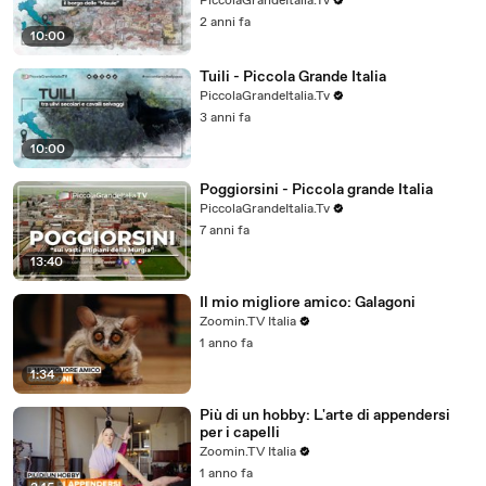
PiccolaGrandeItalia.Tv
2 anni fa
10:00
Tuili - Piccola Grande Italia
PiccolaGrandeItalia.Tv
3 anni fa
10:00
Poggiorsini - Piccola grande Italia
PiccolaGrandeItalia.Tv
7 anni fa
13:40
Il mio migliore amico: Galagoni
Zoomin.TV Italia
1 anno fa
1:34
Più di un hobby: L'arte di appendersi
per i capelli
Zoomin.TV Italia
1 anno fa