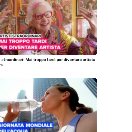
7
i straordinari: Mai troppo tardi per diventare artista
fa