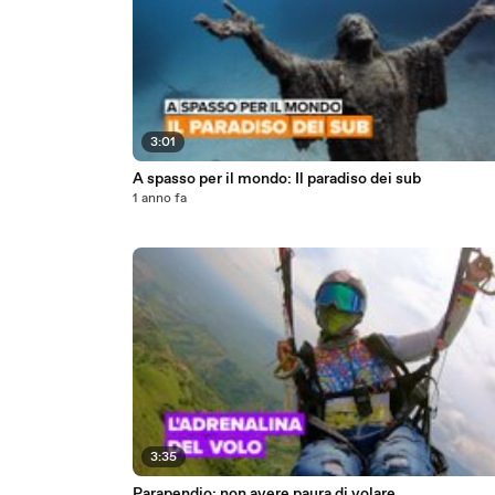
3:01
A spasso per il mondo: Il paradiso dei sub
1 anno fa
3:35
Parapendio: non avere paura di volare