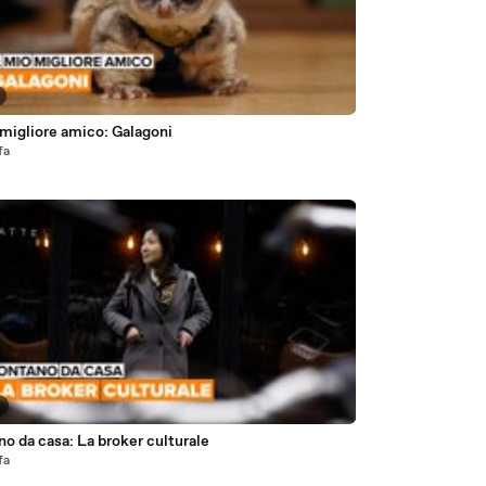
 migliore amico: Galagoni
fa
7
o da casa: La broker culturale
fa