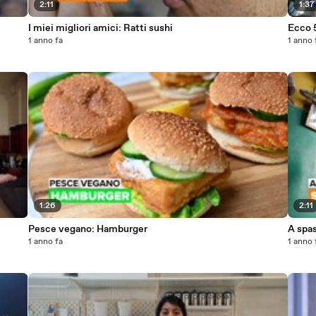
2:11
1:37
I miei migliori amici: Ratti sushi
Ecco 5
1 anno fa
1 anno 
1:26
2:11
Pesce vegano: Hamburger
A spas
1 anno fa
1 anno 