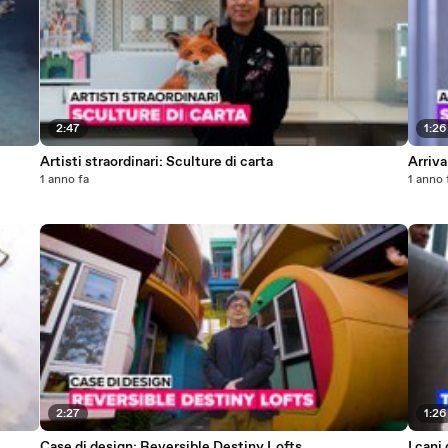
2:47
1:26
Artisti straordinari: Sculture di carta
Arriva
1 anno fa
1 anno 
2:27
1:26
Case di design: Reversible Destiny Lofts
I cani