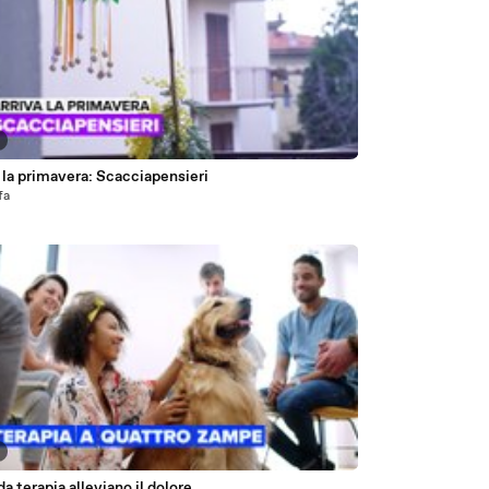
 la primavera: Scacciapensieri
fa
 da terapia alleviano il dolore