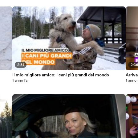
2:31
2:3
Il mio migliore amico: I cani più grandi del mondo
Arriva
1 anno fa
1 anno 