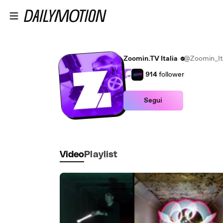
Passa al contenuto principale
Zoomin.TV Italia
@Zoomin_Ita
914
follower
Segui
Video
Playlist