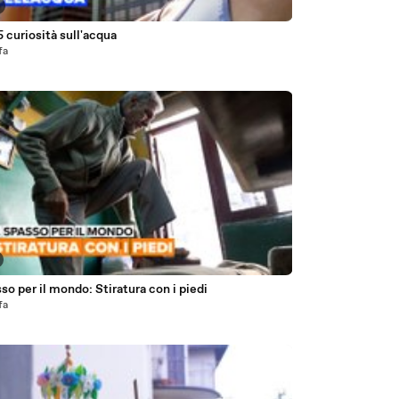
 curiosità sull'acqua
fa
so per il mondo: Stiratura con i piedi
fa