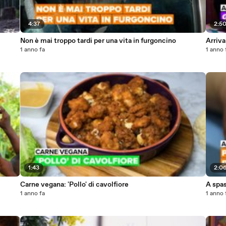
4:37
2:5
Non è mai troppo tardi per una vita in furgoncino
Arriva
1 anno fa
1 anno 
1:43
2:0
Carne vegana: 'Pollo' di cavolfiore
A spas
1 anno fa
1 anno 