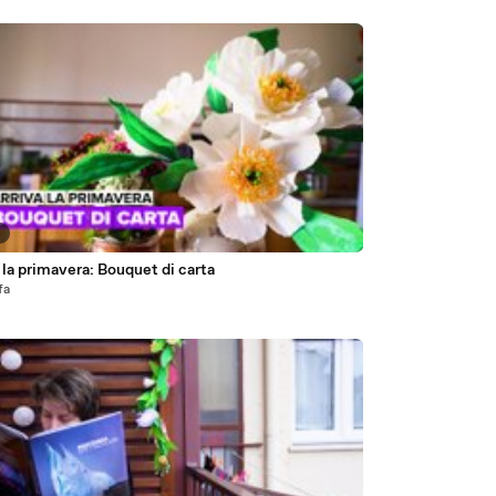
6
 la primavera: Bouquet di carta
fa