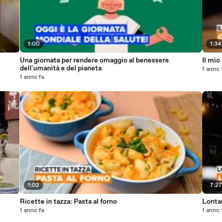
1:00
1:34
Una giornata per rendere omaggio al benessere
Il mio
dell'umanità e del pianeta
1 anno 
1 anno fa
1:02
7:2
Ricette in tazza: Pasta al forno
Lontan
1 anno fa
1 anno 