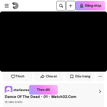
Đi đến trình phát
Đi đến nội dung chính
Đăng nhập
Thích
Chia sẻ
Dấu trang
Theo dõi
starlauras
Dance Of The Dead - 01 - Watch32.Com
15 năm trước