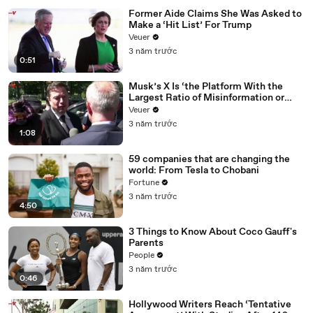
Former Aide Claims She Was Asked to
Make a ‘Hit List’ For Trump
Veuer
3 năm trước
0:51
Musk’s X Is ‘the Platform With the
Largest Ratio of Misinformation or
Disinformation’ Amongst All Social
Veuer
Media Platforms
3 năm trước
1:08
59 companies that are changing the
world: From Tesla to Chobani
Fortune
3 năm trước
4:50
3 Things to Know About Coco Gauff's
Parents
People
3 năm trước
0:46
Hollywood Writers Reach ‘Tentative