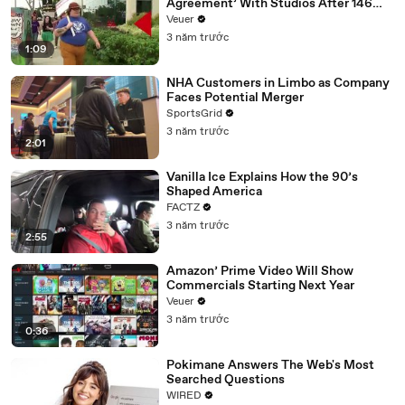
Agreement’ With Studios After 146
Day Strike
Veuer
3 năm trước
1:09
NHA Customers in Limbo as Company
Faces Potential Merger
SportsGrid
3 năm trước
2:01
Vanilla Ice Explains How the 90’s
Shaped America
FACTZ
3 năm trước
2:55
Amazon’ Prime Video Will Show
Commercials Starting Next Year
Veuer
3 năm trước
0:36
Pokimane Answers The Web's Most
Searched Questions
WIRED