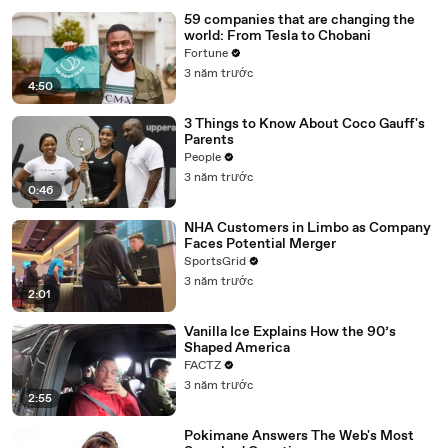
59 companies that are changing the
world: From Tesla to Chobani
Fortune
3 năm trước
4:50
3 Things to Know About Coco Gauff's
Parents
People
3 năm trước
0:46
NHA Customers in Limbo as Company
Faces Potential Merger
SportsGrid
3 năm trước
2:01
Vanilla Ice Explains How the 90’s
Shaped America
FACTZ
3 năm trước
2:55
Pokimane Answers The Web's Most