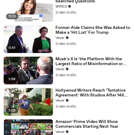
Searched Questions
WIRED
3 năm trước
11:13
Former Aide Claims She Was Asked to
Make a ‘Hit List’ For Trump
Veuer
3 năm trước
0:51
Musk’s X Is ‘the Platform With the
Largest Ratio of Misinformation or
Disinformation’ Amongst All Social
Veuer
Media Platforms
3 năm trước
1:08
Hollywood Writers Reach ‘Tentative
Agreement’ With Studios After 146
Day Strike
Veuer
3 năm trước
1:09
Amazon’ Prime Video Will Show
Commercials Starting Next Year
Veuer