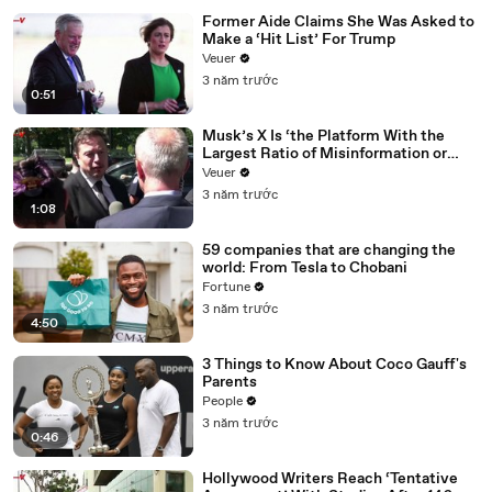
Former Aide Claims She Was Asked to
Make a ‘Hit List’ For Trump
Veuer
3 năm trước
0:51
Musk’s X Is ‘the Platform With the
Largest Ratio of Misinformation or
Disinformation’ Amongst All Social
Veuer
Media Platforms
3 năm trước
1:08
59 companies that are changing the
world: From Tesla to Chobani
Fortune
3 năm trước
4:50
3 Things to Know About Coco Gauff's
Parents
People
3 năm trước
0:46
Hollywood Writers Reach ‘Tentative