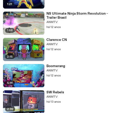
1:21
NS Ultimate Ninja Storm Revolution -
Trailer Brasil
ANMTV
há 12 anos
1:58
Clarence CN
ANMTV
há 12 anos
2:15
Boomerang
ANMTV
há 12 anos
5:16
SW Rebels
ANMTV
há 13 anos
2:35