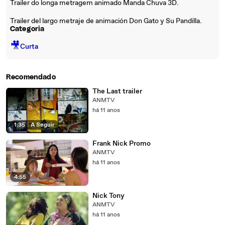
Trailer do longa metragem animado Manda Chuva 3D.
Trailer del largo metraje de animación Don Gato y Su Pandilla.
Categoria
🎥
Curta
Recomendado
The Last trailer
ANMTV
há 11 anos
1:35
|
A Seguir
Frank Nick Promo
ANMTV
há 11 anos
4:55
Nick Tony
ANMTV
há 11 anos