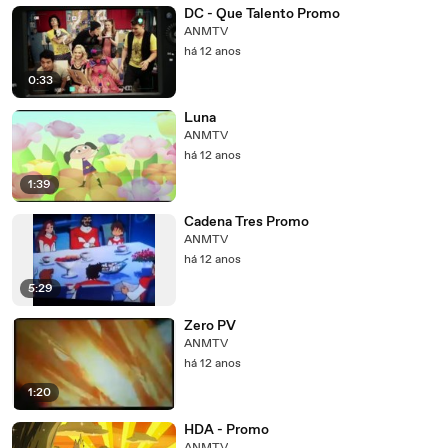
DC - Que Talento Promo
ANMTV
há 12 anos
0:33
Luna
ANMTV
há 12 anos
1:39
Cadena Tres Promo
ANMTV
há 12 anos
5:29
Zero PV
ANMTV
há 12 anos
1:20
HDA - Promo