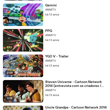
Gemini
ANMTV
há 13 anos
1:10
PPG
ANMTV
há 13 anos
1:13
YGO V - Trailer
ANMTV
há 13 anos
2:58
Steven Universe - Cartoon Network
2014 (entrevista com os criadores /
entrevista con los creadores)
ANMTV
há 13 anos
2:16
Uncle Grandpa - Cartoon Network 2014