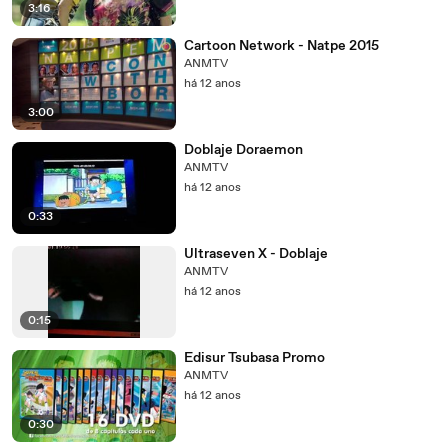
3:16
Cartoon Network - Natpe 2015
ANMTV
há 12 anos
3:00
Doblaje Doraemon
ANMTV
há 12 anos
0:33
Ultraseven X - Doblaje
ANMTV
há 12 anos
0:15
Edisur Tsubasa Promo
ANMTV
há 12 anos
0:30