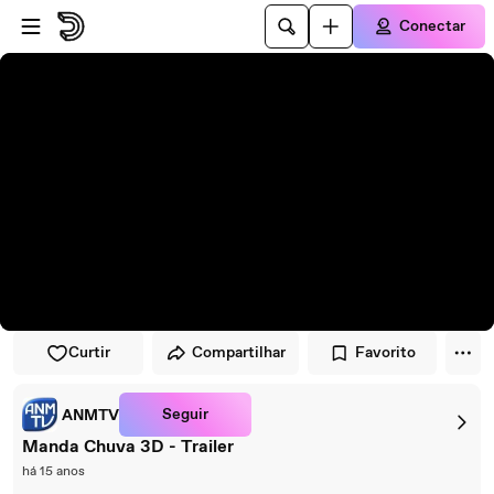
Pular para o player
Ir para o conteúdo principal
Conectar
Curtir
Compartilhar
Favorito
Seguir
ANMTV
Manda Chuva 3D - Trailer
há 15 anos