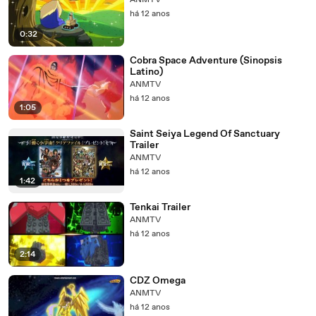
ANMTV
há 12 anos
0:32
Cobra Space Adventure (Sinopsis
Latino)
ANMTV
há 12 anos
1:05
Saint Seiya Legend Of Sanctuary
Trailer
ANMTV
há 12 anos
1:42
Tenkai Trailer
ANMTV
há 12 anos
2:14
CDZ Omega
ANMTV
há 12 anos