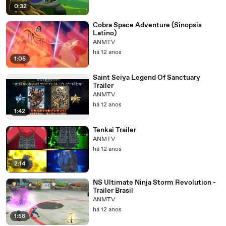
0:32
Cobra Space Adventure (Sinopsis
Latino)
ANMTV
há 12 anos
1:05
Saint Seiya Legend Of Sanctuary
Trailer
ANMTV
há 12 anos
1:42
Tenkai Trailer
ANMTV
há 12 anos
2:14
NS Ultimate Ninja Storm Revolution -
Trailer Brasil
ANMTV
há 12 anos
1:58