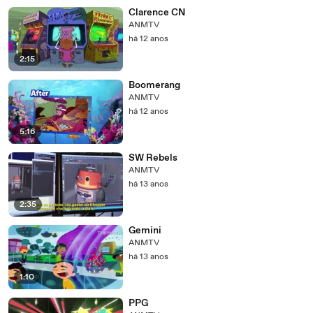
Clarence CN
ANMTV
há 12 anos
2:15
Boomerang
ANMTV
há 12 anos
5:16
SW Rebels
ANMTV
há 13 anos
2:35
Gemini
ANMTV
há 13 anos
1:10
PPG