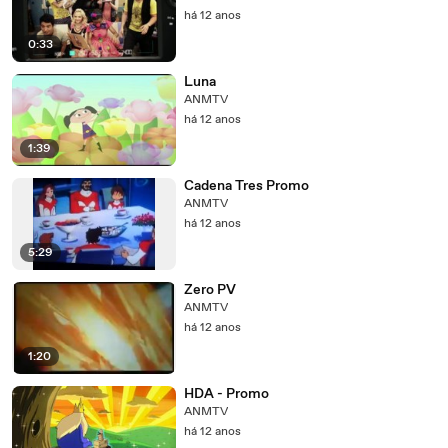
há 12 anos
0:33
Luna
ANMTV
há 12 anos
1:39
Cadena Tres Promo
ANMTV
há 12 anos
5:29
Zero PV
ANMTV
há 12 anos
1:20
HDA - Promo
ANMTV
há 12 anos