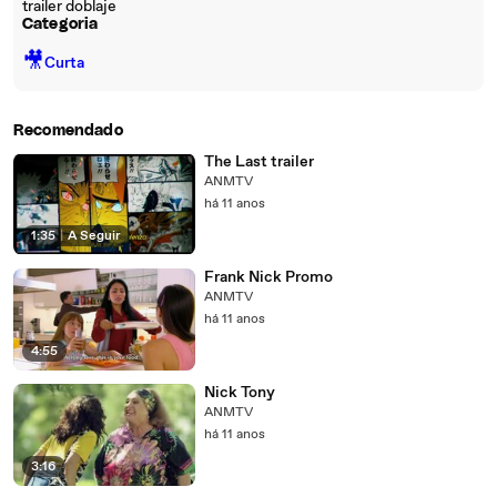
trailer doblaje
Categoria
🎥
Curta
Recomendado
The Last trailer
ANMTV
há 11 anos
1:35
|
A Seguir
Frank Nick Promo
ANMTV
há 11 anos
4:55
Nick Tony
ANMTV
há 11 anos
3:16