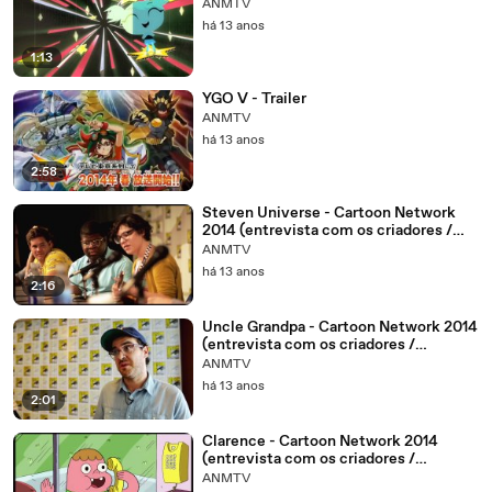
ANMTV
há 13 anos
1:13
YGO V - Trailer
ANMTV
há 13 anos
2:58
Steven Universe - Cartoon Network
2014 (entrevista com os criadores /
entrevista con los creadores)
ANMTV
há 13 anos
2:16
Uncle Grandpa - Cartoon Network 2014
(entrevista com os criadores /
entrevista con los creadores)
ANMTV
há 13 anos
2:01
Clarence - Cartoon Network 2014
(entrevista com os criadores /
entrevista con los creadores)
ANMTV