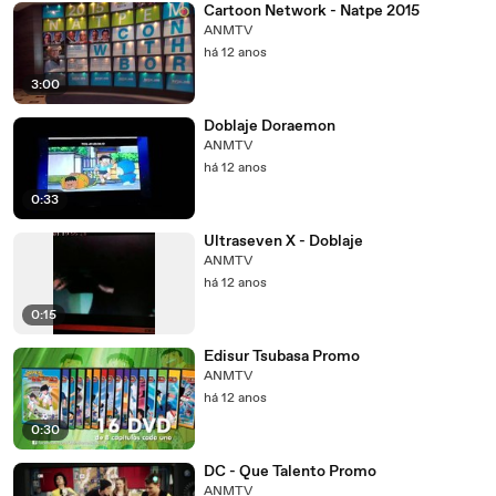
Cartoon Network - Natpe 2015
ANMTV
há 12 anos
3:00
Doblaje Doraemon
ANMTV
há 12 anos
0:33
Ultraseven X - Doblaje
ANMTV
há 12 anos
0:15
Edisur Tsubasa Promo
ANMTV
há 12 anos
0:30
DC - Que Talento Promo
ANMTV