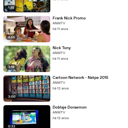
1:35
Frank Nick Promo
ANMTV
há 11 anos
4:55
Nick Tony
ANMTV
há 11 anos
3:16
Cartoon Network - Natpe 2015
ANMTV
há 12 anos
3:00
Doblaje Doraemon
ANMTV
há 12 anos
0:33