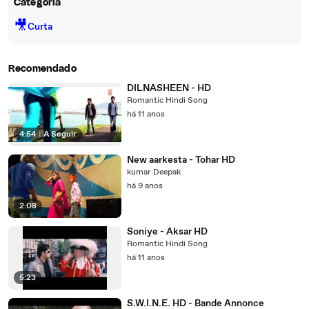
Categoria
🎥
Curta
Recomendado
DILNASHEEN - HD
Romantic Hindi Song
há 11 anos
4:54
|
A Seguir
New aarkesta - Tohar HD
kumar Deepak
há 9 anos
2:08
Soniye - Aksar HD
Romantic Hindi Song
há 11 anos
5:23
S.W.I.N.E. HD - Bande Annonce