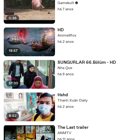
Gamekult
há 7 anos
0:35
HD
Anime9fox
há 2 anos
18:57
SUNGURLAR 66.Bölüm - HD
Nha Que
há 8 anos
51:30
Hshd
Thanh Xuân Daily
há 2 anos
6:52
The Last trailer
ANMTV
há 11 anos