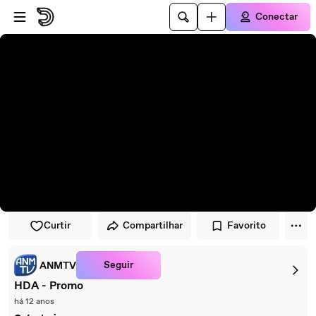
Pular para o player
Ir para o conteúdo principal
Conectar
Curtir
Compartilhar
Favorito
Seguir
ANMTV
HDA - Promo
há 12 anos