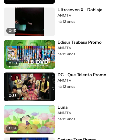
Ultraseven X - Doblaje
ANMTV
há 12 anos
0:15
Edisur Tsubasa Promo
ANMTV
há 12 anos
0:30
DC - Que Talento Promo
ANMTV
há 12 anos
0:33
Luna
ANMTV
há 12 anos
1:39