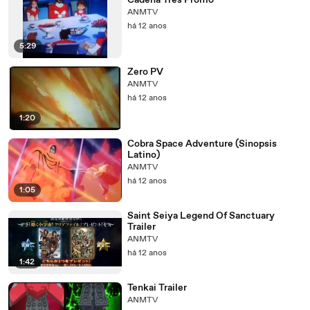
Cadena Tres Promo
ANMTV
há 12 anos
5:29
Zero PV
ANMTV
há 12 anos
1:20
Cobra Space Adventure (Sinopsis
Latino)
ANMTV
há 12 anos
1:05
Saint Seiya Legend Of Sanctuary
Trailer
ANMTV
há 12 anos
1:42
Tenkai Trailer
ANMTV