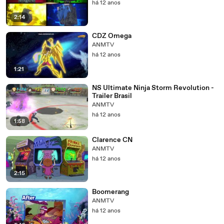
há 12 anos
2:14
CDZ Omega
ANMTV
há 12 anos
1:21
NS Ultimate Ninja Storm Revolution -
Trailer Brasil
ANMTV
há 12 anos
1:58
Clarence CN
ANMTV
há 12 anos
2:15
Boomerang
ANMTV
há 12 anos