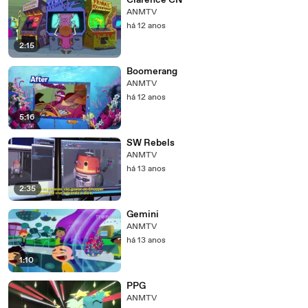
Clarence CN
ANMTV
há 12 anos
2:15
Boomerang
ANMTV
há 12 anos
5:16
SW Rebels
ANMTV
há 13 anos
2:35
Gemini
ANMTV
há 13 anos
1:10
PPG
ANMTV