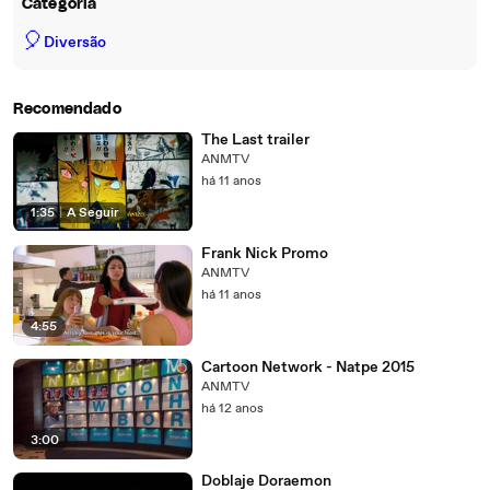
Categoria
🎈
Diversão
Recomendado
The Last trailer
ANMTV
há 11 anos
1:35
|
A Seguir
Frank Nick Promo
ANMTV
há 11 anos
4:55
Cartoon Network - Natpe 2015
ANMTV
há 12 anos
3:00
Doblaje Doraemon