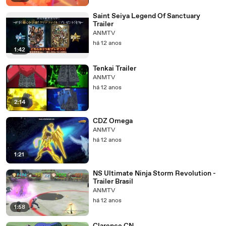
Saint Seiya Legend Of Sanctuary
Trailer
ANMTV
há 12 anos
1:42
Tenkai Trailer
ANMTV
há 12 anos
2:14
CDZ Omega
ANMTV
há 12 anos
1:21
NS Ultimate Ninja Storm Revolution -
Trailer Brasil
ANMTV
há 12 anos
1:58