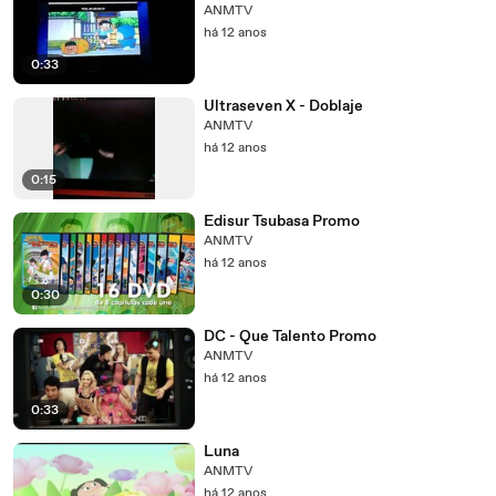
ANMTV
há 12 anos
0:33
Ultraseven X - Doblaje
ANMTV
há 12 anos
0:15
Edisur Tsubasa Promo
ANMTV
há 12 anos
0:30
DC - Que Talento Promo
ANMTV
há 12 anos
0:33
Luna
ANMTV
há 12 anos