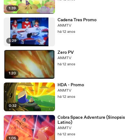
1:39
Cadena Tres Promo
ANMTV
há 12 anos
5:29
Zero PV
ANMTV
há 12 anos
1:20
HDA - Promo
ANMTV
há 12 anos
0:32
Cobra Space Adventure (Sinopsis
Latino)
ANMTV
há 12 anos
1:05