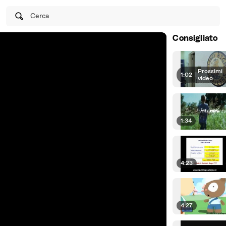
Cerca
Consigliato
Prossimi
1:02
|
video
1:34
4:23
4:27