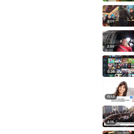
2:01
2:55
0:36
11:13
4:16