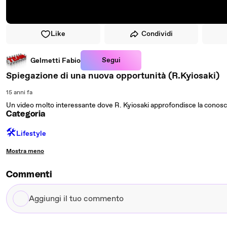
Like
Condividi
Segui
Gelmetti Fabio
Spiegazione di una nuova opportunità (R.Kyiosaki)
15 anni fa
Un video molto interessante dove R. Kyiosaki approfondisce la conos
Categoria
🛠️
Lifestyle
Mostra meno
Commenti
Aggiungi
il
tuo