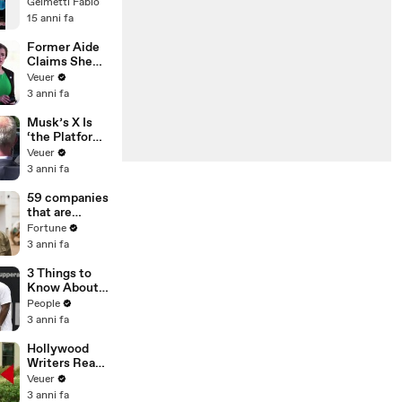
cambiare,
Gelmetti Fabio
dedicato ai
15 anni fa
folli.
Former Aide
Claims She
Was Asked to
Veuer
Make a ‘Hit
3 anni fa
List’ For
Trump
Musk’s X Is
‘the Platform
With the
Veuer
Largest Ratio
3 anni fa
of
Misinformatio
59 companies
n or
that are
Disinformatio
changing the
Fortune
n’ Amongst
world: From
3 anni fa
All Social
Tesla to
Media
Chobani
3 Things to
Platforms
Know About
Coco Gauff's
People
Parents
3 anni fa
Hollywood
Writers Reach
‘Tentative
Veuer
Agreement’
3 anni fa