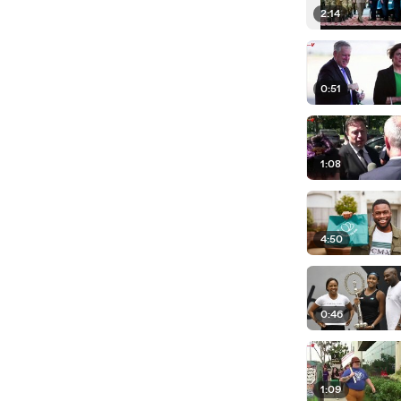
2:14
0:51
1:08
4:50
0:46
1:09