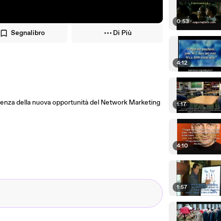
0:53
Segnalibro
Di Più
4:12
cenza della nuova opportunità del Network Marketing
1:17
4:10
1:57