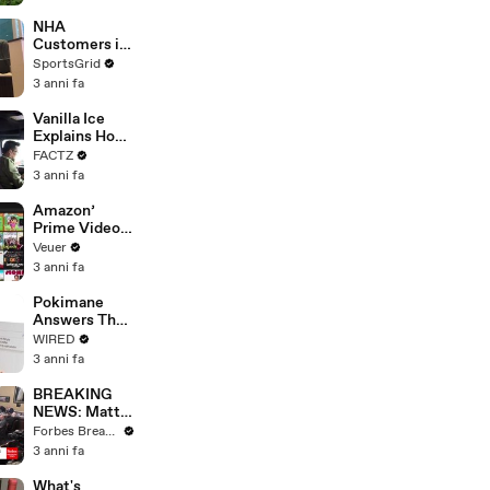
With Studios
After 146 Day
NHA
Strike
Customers in
Limbo as
SportsGrid
Company
3 anni fa
Faces
Potential
Vanilla Ice
Merger
Explains How
the 90’s
FACTZ
Shaped
3 anni fa
America
Amazon’
Prime Video
Will Show
Veuer
Commercials
3 anni fa
Starting Next
Year
Pokimane
Answers The
Web's Most
WIRED
Searched
3 anni fa
Questions
BREAKING
NEWS: Matt
Gaetz Tells
Forbes Breaking News
House
3 anni fa
Committee:
'I'm Not Going
What's