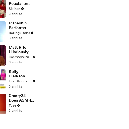
To Vote For A
Popular on
Continuing
Uber Eats?
Stringr
Resolution'
3 anni fa
Måneskin
Performs
"HONEY" at
Rolling Stone
MSG
3 anni fa
Matt Rife
Hilariously
Roasts Your
Cosmopolitan USA
Dating
3 anni fa
Profiles |
Cosmopolitan
Kelly
Clarkson
Fights Back
Life Stories By Goalcast
Against
3 anni fa
Brandon
Blackstock In
Chxrry22
Devastating
Does ASMR
Divorce
with Matcha,
Fuse
Battle
Talks Using
3 anni fa
Music to
Escape &
Touring with
The Weeknd