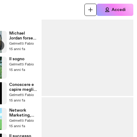
Accedi
Michael
Jordan forse-
oppure
Gelmetti Fabio
15 anni fa
Il sogno
Gelmetti Fabio
15 anni fa
Conoscere e
capire meglio
il Network
Gelmetti Fabio
Marketing
15 anni fa
Network
Marketing,
piramide
Gelmetti Fabio
illegale o seria
15 anni fa
opportunità di
lavoro?
Il successo