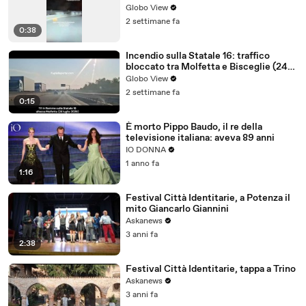
Globo View
2 settimane fa
0:38
Incendio sulla Statale 16: traffico
bloccato tra Molfetta e Bisceglie (24
luglio 2026) - video
Globo View
2 settimane fa
0:15
È morto Pippo Baudo, il re della
televisione italiana: aveva 89 anni
IO DONNA
1 anno fa
1:16
Festival Città Identitarie, a Potenza il
mito Giancarlo Giannini
Askanews
3 anni fa
2:38
Festival Città Identitarie, tappa a Trino
Askanews
3 anni fa