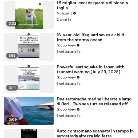
I 5 migliori cani da guardia di piccola
taglia
Notizie.it
2 anni fa
3:02
16-year-old lifeguard saves a child
from the stormy ocean.
Globo View
1 settimana fa
1:58
Powerful earthquake in Japan with
tsunami warning (July 28, 2026) –
USGS and INGV reports
Globo View
1 settimana fa
0:14
Due tartarughe marine liberate a largo
di Bari - Two sea turtles released off
the coast of Bari
Globo View
1 settimana fa
0:09
Auto contromano scansata in tempo in
autostrada altezza Molfetta