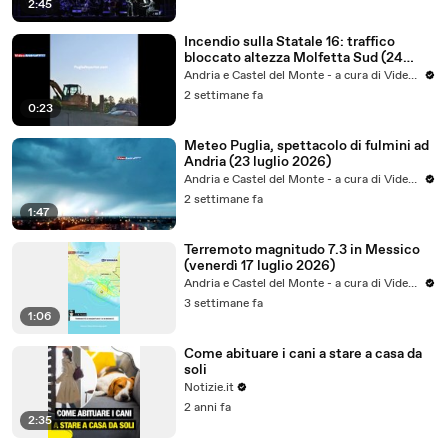
2:45
Incendio sulla Statale 16: traffico
bloccato altezza Molfetta Sud (24
luglio 2026) - video
Andria e Castel del Monte - a cura di VideoAndria
2 settimane fa
0:23
Meteo Puglia, spettacolo di fulmini ad
Andria (23 luglio 2026)
Andria e Castel del Monte - a cura di VideoAndria
2 settimane fa
1:47
Terremoto magnitudo 7.3 in Messico
(venerdì 17 luglio 2026)
Andria e Castel del Monte - a cura di VideoAndria
3 settimane fa
1:06
Come abituare i cani a stare a casa da
soli
Notizie.it
2 anni fa
2:35