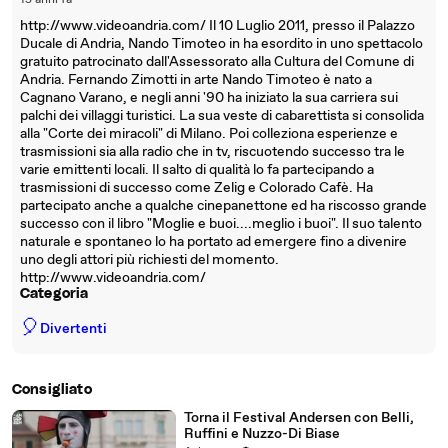
15 anni fa
http://www.videoandria.com/ Il 10 Luglio 2011, presso il Palazzo
Ducale di Andria, Nando Timoteo in ha esordito in uno spettacolo
gratuito patrocinato dall'Assessorato alla Cultura del Comune di
Andria. Fernando Zimotti in arte Nando Timoteo è nato a
Cagnano Varano, e negli anni '90 ha iniziato la sua carriera sui
palchi dei villaggi turistici. La sua veste di cabarettista si consolida
alla "Corte dei miracoli" di Milano. Poi colleziona esperienze e
trasmissioni sia alla radio che in tv, riscuotendo successo tra le
varie emittenti locali. Il salto di qualità lo fa partecipando a
trasmissioni di successo come Zelig e Colorado Cafè. Ha
partecipato anche a qualche cinepanettone ed ha riscosso grande
successo con il libro "Moglie e buoi....meglio i buoi". Il suo talento
naturale e spontaneo lo ha portato ad emergere fino a divenire
uno degli attori più richiesti del momento.
http://www.videoandria.com/
Categoria
🎈
Divertenti
Consigliato
Torna il Festival Andersen con Belli,
Ruffini e Nuzzo-Di Biase