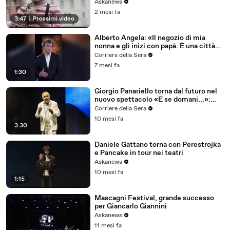
Askanews
2 mesi fa
3:47
|
Prossimi video
Alberto Angela: «Il negozio di mia
nonna e gli inizi con papà. È una città
che mi coccola e mi parla». Il dietro le
Corriere della Sera
quinte di «Stanotte a Torino»
7 mesi fa
1:30
Giorgio Panariello torna dal futuro nel
nuovo spettacolo «E se domani...»:
musica e battute al Teatro Brancaccio
Corriere della Sera
10 mesi fa
3:30
Daniele Gattano torna con Perestrojka
e Pancake in tour nei teatri
Askanews
10 mesi fa
1:15
Mascagni Festival, grande successo
per Giancarlo Giannini
Askanews
11 mesi fa