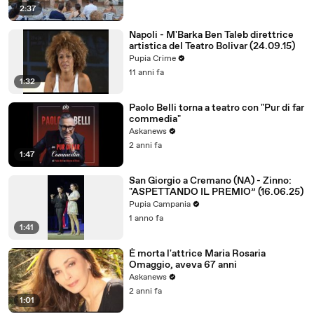
2:37
Napoli - M'Barka Ben Taleb direttrice
artistica del Teatro Bolivar (24.09.15)
Pupia Crime
11 anni fa
1:32
Paolo Belli torna a teatro con "Pur di far
commedia"
Askanews
2 anni fa
1:47
San Giorgio a Cremano (NA) - Zinno:
"ASPETTANDO IL PREMIO” (16.06.25)
Pupia Campania
1 anno fa
1:41
È morta l'attrice Maria Rosaria
Omaggio, aveva 67 anni
Askanews
2 anni fa
1:01