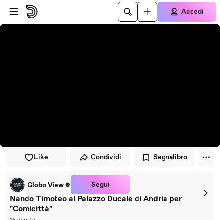
Vai al lettore
Passa al contenuto principale
Accedi
Like
Condividi
Segnalibro
Segui
Globo View
Nando Timoteo al Palazzo Ducale di Andria per
"Comicittà"