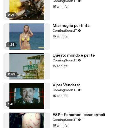
ComingSoon.IT
15 anni fa
2:21
Mia moglie per finta
ComingSoon.IT
15 anni fa
1:25
Questo mondo è per te
ComingSoon.IT
15 anni fa
0:59
V per Vendetta
ComingSoon.IT
15 anni fa
1:40
ESP - Fenomeni paranormali
ComingSoon.IT
15 anni fa