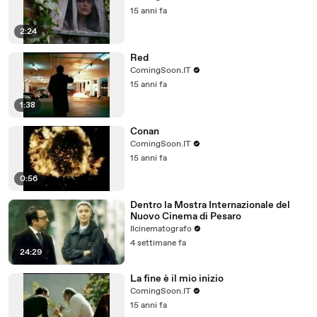
15 anni fa
2:24
Red
ComingSoon.IT
15 anni fa
1:38
Conan
ComingSoon.IT
15 anni fa
0:56
Dentro la Mostra Internazionale del
Nuovo Cinema di Pesaro
Ilcinematografo
4 settimane fa
24:29
La fine è il mio inizio
ComingSoon.IT
15 anni fa