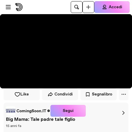
Vai al lettore
Passa al contenuto principale
Accedi
Like
Condividi
Segnalibro
Segui
ComingSoon.IT
Big Mama: Tale padre tale figlio
15 anni fa