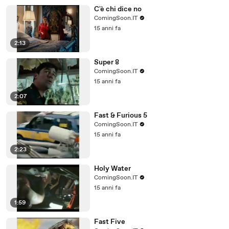
C'è chi dice no
ComingSoon.IT
15 anni fa
2:13
Super 8
ComingSoon.IT
15 anni fa
2:07
Fast & Furious 5
ComingSoon.IT
15 anni fa
2:23
Holy Water
ComingSoon.IT
15 anni fa
1:59
Fast Five