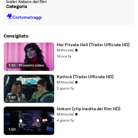
trailer italiano del film
Categoria
🎥
Cortometraggi
Consigliato
Her Private Hell (Trailer Ufficiale HD)
MYmovies
19 ore fa
1:33
|
Prossimi video
Ketticè (Trailer Ufficiale HD)
MYmovies
2 giorni fa
1:49
Hokum (clip inedita del film HD)
MYmovies
4 giorni fa
1:50