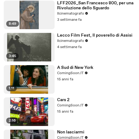
LFF2026_San Francesco 800, per una
Rivoluzione dello Sguardo
Ilcinematografo
3 settimane fa
8:49
Lecco Film Fest, Il poverello di Assisi
Ilcinematografo
4 settimane fa
3:45
A Sud di New York
ComingSoon.IT
15 anni fa
1:11
Cars 2
ComingSoon.IT
15 anni fa
2:16
Non lasciarmi
ComingSoon.IT