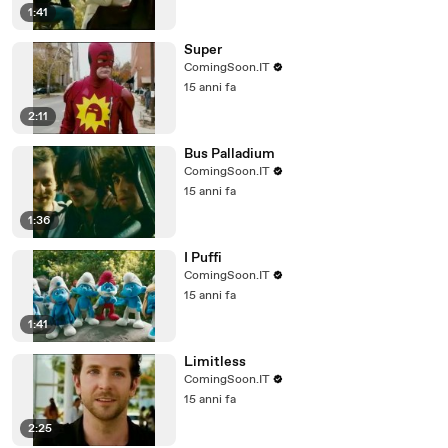
1:41
Super
ComingSoon.IT
15 anni fa
2:11
Bus Palladium
ComingSoon.IT
15 anni fa
1:36
I Puffi
ComingSoon.IT
15 anni fa
1:41
Limitless
ComingSoon.IT
15 anni fa
2:25