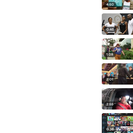
4:50
0:46
1:09
2:01
2:55
0:36