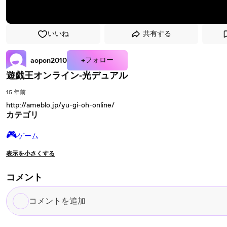
いいね
共有する
+フォロー
aopon2010
遊戯王オンライン‐光デュアル
15 年前
http://ameblo.jp/yu-gi-oh-online/
カテゴリ
🎮️
ゲーム
表示を小さくする
コメント
コ
メ
ン