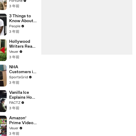
changing the
Fortune
n’ Amongst
world: From
3 年前
All Social
Tesla to
Media
Chobani
3 Things to
Platforms
Know About
Coco Gauff's
People
Parents
3 年前
Hollywood
Writers Reach
‘Tentative
Veuer
Agreement’
3 年前
With Studios
After 146 Day
NHA
Strike
Customers in
Limbo as
SportsGrid
Company
3 年前
Faces
Potential
Vanilla Ice
Merger
Explains How
the 90’s
FACTZ
Shaped
3 年前
America
Amazon’
Prime Video
Will Show
Veuer
Commercials
3 年前