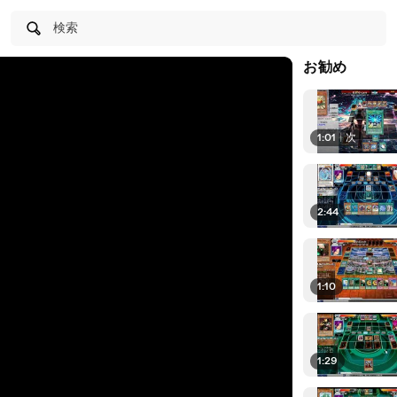
検索
お勧め
1:01
|
次
2:44
1:10
1:29