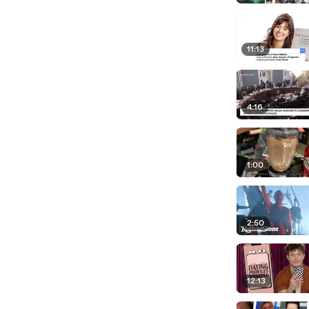
11:13
4:16
1:00
2:50
12:13