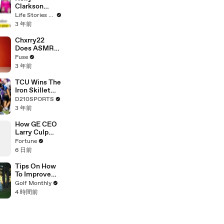
Clarkson
Fights Back
Life Stories By Goalcast
Against
3 年前
Brandon
Blackstock In
Chxrry22
Devastating
Does ASMR
Divorce
with Matcha,
Fuse
Battle
Talks Using
3 年前
Music to
Escape &
TCU Wins The
Touring with
Iron Skillet
The Weeknd
With A 34-17
D210SPORTS
Win Over
3 年前
SMU
How GE CEO
Larry Culp
pulled off the
Fortune
turnaround of
6 日前
the century
Tips On How
To Improve
Without
Golf Monthly
Changing
4 時間前
Swing