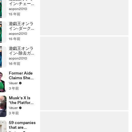
イン‐チェーン
バーン
aopon2010
15 年前
遊戯王オンラ
イン‐ダークガ
イア１キル
aopon2010
15 年前
遊戯王オンラ
イン‐除去ガジ
ェット
aopon2010
16 年前
Former Aide
Claims She
Was Asked to
Veuer
Make a ‘Hit
3 年前
List’ For
Trump
Musk’s X Is
‘the Platform
With the
Veuer
Largest Ratio
3 年前
of
Misinformatio
59 companies
n or
that are
Disinformatio