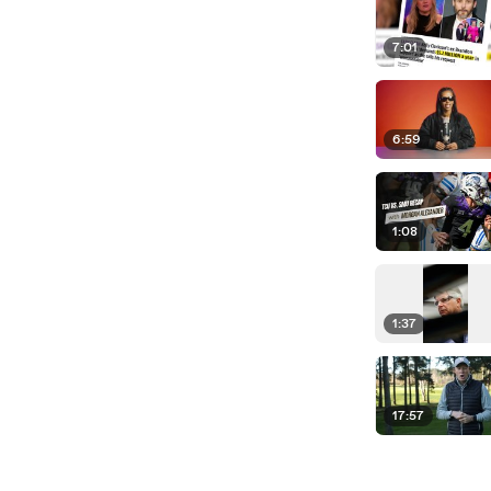
7:01
6:59
1:08
1:37
17:57