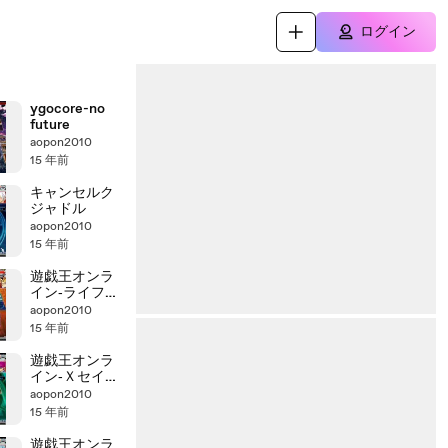
ログイン
ygocore-no
future
aopon2010
15 年前
キャンセルク
ジャドル
aopon2010
15 年前
遊戯王オンラ
イン‐ライフチ
ェンジャー１
aopon2010
キル
15 年前
遊戯王オンラ
イン‐Ｘセイバ
ー
aopon2010
15 年前
遊戯王オンラ