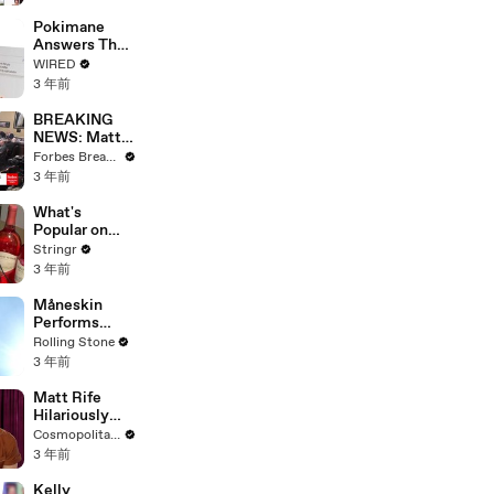
Starting Next
Year
Pokimane
Answers The
Web's Most
WIRED
Searched
3 年前
Questions
BREAKING
NEWS: Matt
Gaetz Tells
Forbes Breaking News
House
3 年前
Committee:
'I'm Not Going
What's
To Vote For A
Popular on
Continuing
Uber Eats?
Stringr
Resolution'
3 年前
Måneskin
Performs
"HONEY" at
Rolling Stone
MSG
3 年前
Matt Rife
Hilariously
Roasts Your
Cosmopolitan USA
Dating
3 年前
Profiles |
Cosmopolitan
Kelly